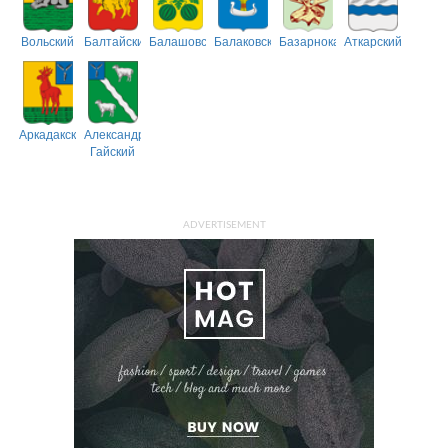
Вольский
Балтайский
Балашовский
Балаковский
Базарнокарабулакский
Аткарский
Аркадакский
Александрово-
Гайский
ADVERTISEMENT