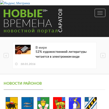
Toggl
navig
В мире
52% художественной литературы
читается в электронном виде
18.01.2016
НОВОСТИ РАЙОНОВ