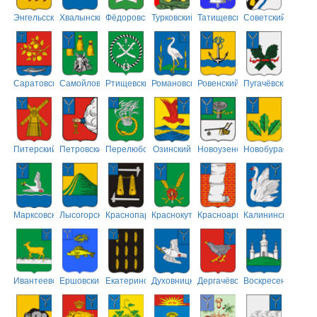
Энгельсский
Хвалынский
Фёдоровский
Турковский
Татищевский
Советский
Саратовский
Самойловский
Ртищевский
Романовский
Ровенский
Пугачёвский
Питерский
Петровский
Перелюбский
Озинский
Новоузенский
Новобурасский
Марксовский
Лысогорский
Краснопартизанский
Краснокутский
Красноармейский
Калининский
Ивантеевский
Ершовский
Екатериновский
Духовницкий
Дергачёвский
Воскресенский