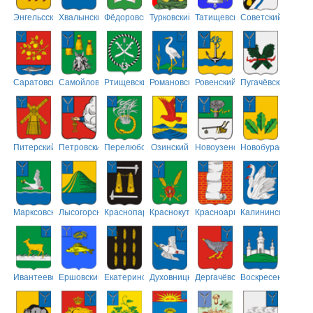
Энгельсский
Хвалынский
Фёдоровский
Турковский
Татищевский
Советский
Саратовский
Самойловский
Ртищевский
Романовский
Ровенский
Пугачёвский
Питерский
Петровский
Перелюбский
Озинский
Новоузенский
Новобурасский
Марксовский
Лысогорский
Краснопартизанский
Краснокутский
Красноармейский
Калининский
Ивантеевский
Ершовский
Екатериновский
Духовницкий
Дергачёвский
Воскресенский