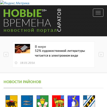
Toggl
navig
В мире
52% художественной литературы
читается в электронном виде
18.01.2016
НОВОСТИ РАЙОНОВ