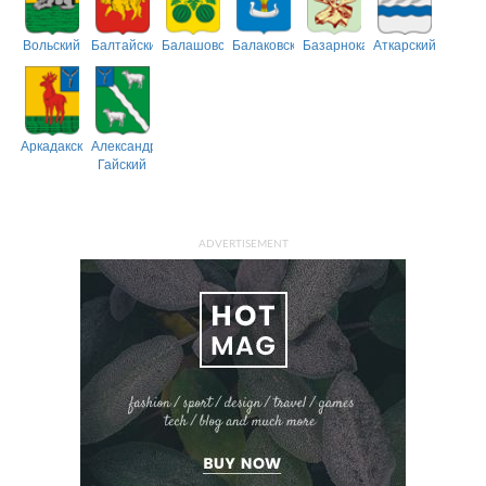
Вольский
Балтайский
Балашовский
Балаковский
Базарнокарабулакский
Аткарский
Аркадакский
Александрово-
Гайский
ADVERTISEMENT