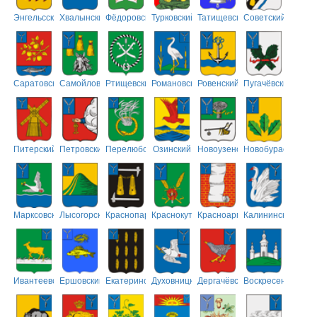
Энгельсский
Хвалынский
Фёдоровский
Турковский
Татищевский
Советский
Саратовский
Самойловский
Ртищевский
Романовский
Ровенский
Пугачёвский
Питерский
Петровский
Перелюбский
Озинский
Новоузенский
Новобурасский
Марксовский
Лысогорский
Краснопартизанский
Краснокутский
Красноармейский
Калининский
Ивантеевский
Ершовский
Екатериновский
Духовницкий
Дергачёвский
Воскресенский