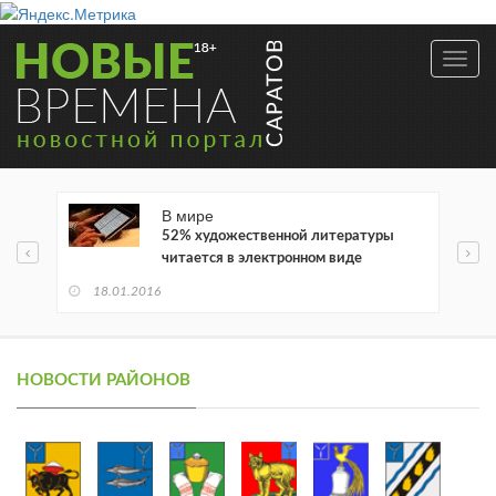
Toggl
navig
В мире
52% художественной литературы
читается в электронном виде
18.01.2016
НОВОСТИ РАЙОНОВ