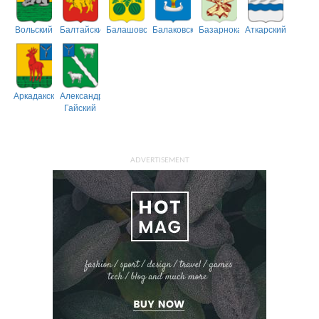
Вольский
Балтайский
Балашовский
Балаковский
Базарнокарабулакский
Аткарский
Аркадакский
Александрово-
Гайский
ADVERTISEMENT