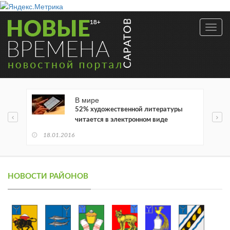
Toggl
navig
В мире
52% художественной литературы
читается в электронном виде
18.01.2016
НОВОСТИ РАЙОНОВ