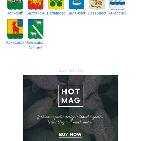
Вольский
Балтайский
Балашовский
Балаковский
Базарнокарабулакский
Аткарский
Аркадакский
Александрово-
Гайский
ADVERTISEMENT