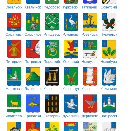
Энгельсский
Хвалынский
Фёдоровский
Турковский
Татищевский
Советский
Саратовский
Самойловский
Ртищевский
Романовский
Ровенский
Пугачёвский
Питерский
Петровский
Перелюбский
Озинский
Новоузенский
Новобурасский
Марксовский
Лысогорский
Краснопартизанский
Краснокутский
Красноармейский
Калининский
Ивантеевский
Ершовский
Екатериновский
Духовницкий
Дергачёвский
Воскресенский