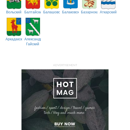
Вольский
Балтайский
Балашовский
Балаковский
Базарнокарабулакский
Аткарский
Аркадакский
Александрово-
Гайский
ADVERTISEMENT