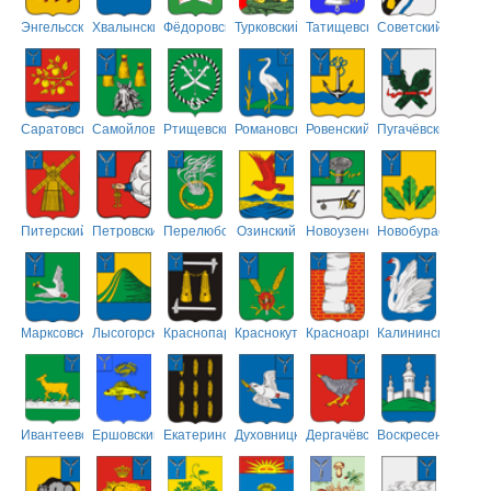
Энгельсский
Хвалынский
Фёдоровский
Турковский
Татищевский
Советский
Саратовский
Самойловский
Ртищевский
Романовский
Ровенский
Пугачёвский
Питерский
Петровский
Перелюбский
Озинский
Новоузенский
Новобурасский
Марксовский
Лысогорский
Краснопартизанский
Краснокутский
Красноармейский
Калининский
Ивантеевский
Ершовский
Екатериновский
Духовницкий
Дергачёвский
Воскресенский