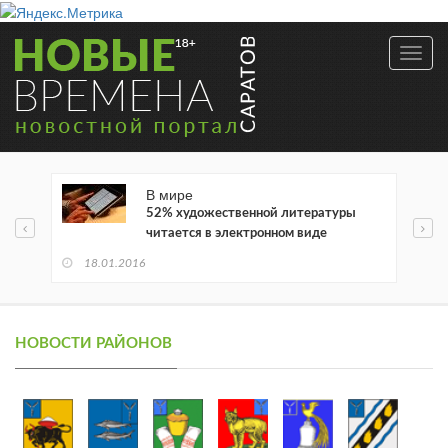
Toggl
navig
В мире
52% художественной литературы
читается в электронном виде
18.01.2016
НОВОСТИ РАЙОНОВ