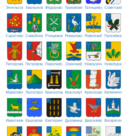
Энгельсский
Хвалынский
Фёдоровский
Турковский
Татищевский
Советский
Саратовский
Самойловский
Ртищевский
Романовский
Ровенский
Пугачёвский
Питерский
Петровский
Перелюбский
Озинский
Новоузенский
Новобурасский
Марксовский
Лысогорский
Краснопартизанский
Краснокутский
Красноармейский
Калининский
Ивантеевский
Ершовский
Екатериновский
Духовницкий
Дергачёвский
Воскресенский