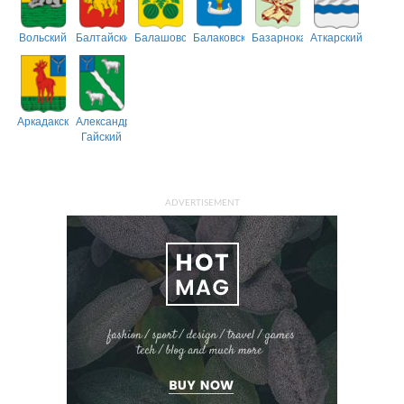
Вольский
Балтайский
Балашовский
Балаковский
Базарнокарабулакский
Аткарский
Аркадакский
Александрово-
Гайский
ADVERTISEMENT