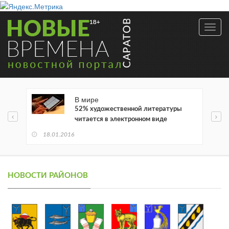
Toggl
navig
В мире
52% художественной литературы
читается в электронном виде
18.01.2016
НОВОСТИ РАЙОНОВ