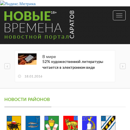
Toggl
navig
В мире
52% художественной литературы
читается в электронном виде
18.01.2016
НОВОСТИ РАЙОНОВ