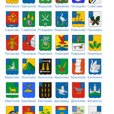
Энгельсский
Хвалынский
Фёдоровский
Турковский
Татищевский
Советский
Саратовский
Самойловский
Ртищевский
Романовский
Ровенский
Пугачёвский
Питерский
Петровский
Перелюбский
Озинский
Новоузенский
Новобурасский
Марксовский
Лысогорский
Краснопартизанский
Краснокутский
Красноармейский
Калининский
Ивантеевский
Ершовский
Екатериновский
Духовницкий
Дергачёвский
Воскресенский