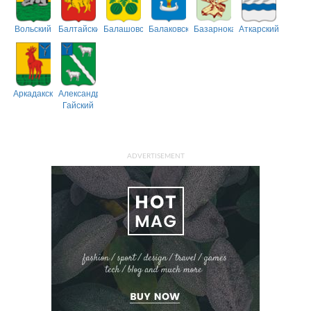
Вольский
Балтайский
Балашовский
Балаковский
Базарнокарабулакский
Аткарский
Аркадакский
Александрово-
Гайский
ADVERTISEMENT