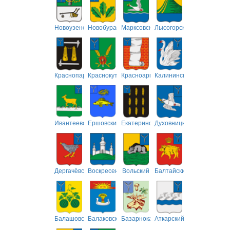
Новоузенский
Новобурасский
Марксовский
Лысогорский
Краснопартизанский
Краснокутский
Красноармейский
Калининский
Ивантеевский
Ершовский
Екатериновский
Духовницкий
Дергачёвский
Воскресенский
Вольский
Балтайский
Балашовский
Балаковский
Базарнокарабулакский
Аткарский