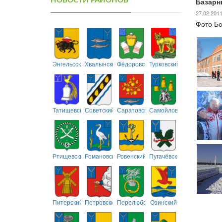
НОВОСТИ РАЙОНОВ
Базарн
27.02.201
Фото Б
Энгельсский
Хвалынский
Фёдоровский
Турковский
Татищевский
Советский
Саратовский
Самойловский
Ртищевский
Романовский
Ровенский
Пугачёвский
Питерский
Петровский
Перелюбский
Озинский