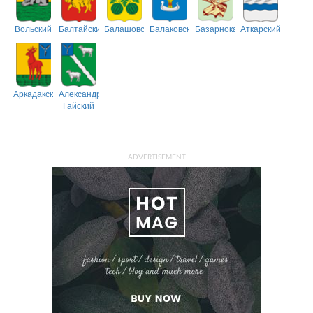
Вольский
Балтайский
Балашовский
Балаковский
Базарнокарабулакский
Аткарский
Аркадакский
Александрово-
Гайский
ADVERTISEMENT