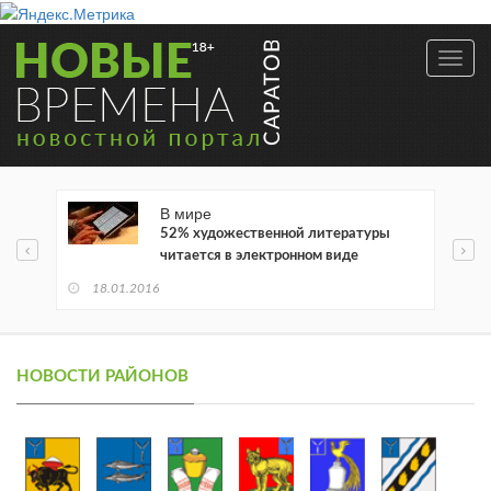
Toggl
navig
В мире
52% художественной литературы
читается в электронном виде
18.01.2016
НОВОСТИ РАЙОНОВ