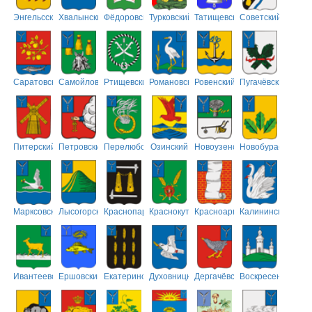
Энгельсский
Хвалынский
Фёдоровский
Турковский
Татищевский
Советский
Саратовский
Самойловский
Ртищевский
Романовский
Ровенский
Пугачёвский
Питерский
Петровский
Перелюбский
Озинский
Новоузенский
Новобурасский
Марксовский
Лысогорский
Краснопартизанский
Краснокутский
Красноармейский
Калининский
Ивантеевский
Ершовский
Екатериновский
Духовницкий
Дергачёвский
Воскресенский