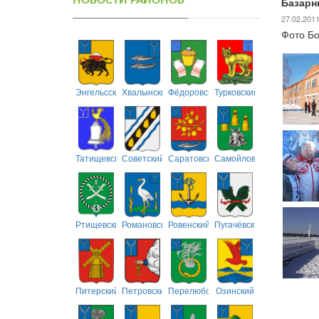
НОВОСТИ РАЙОНОВ
Базарн
27.02.201
Фото Б
Энгельсский
Хвалынский
Фёдоровский
Турковский
Татищевский
Советский
Саратовский
Самойловский
Ртищевский
Романовский
Ровенский
Пугачёвский
Питерский
Петровский
Перелюбский
Озинский