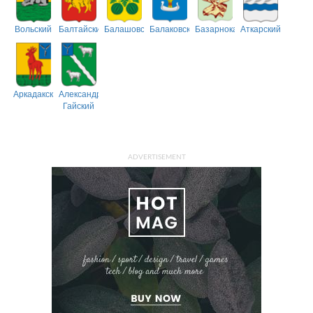
Вольский
Балтайский
Балашовский
Балаковский
Базарнокарабулакский
Аткарский
Аркадакский
Александрово-
Гайский
ADVERTISEMENT