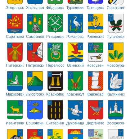
Энгельсский
Хвалынский
Фёдоровский
Турковский
Татищевский
Советский
Саратовский
Самойловский
Ртищевский
Романовский
Ровенский
Пугачёвский
Питерский
Петровский
Перелюбский
Озинский
Новоузенский
Новобурасский
Марксовский
Лысогорский
Краснопартизанский
Краснокутский
Красноармейский
Калининский
Ивантеевский
Ершовский
Екатериновский
Духовницкий
Дергачёвский
Воскресенский