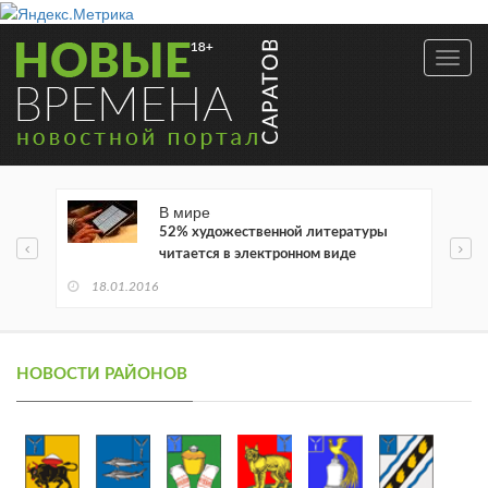
Toggl
navig
В мире
52% художественной литературы
читается в электронном виде
18.01.2016
НОВОСТИ РАЙОНОВ