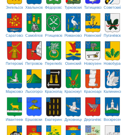
Энгельсский
Хвалынский
Фёдоровский
Турковский
Татищевский
Советский
Саратовский
Самойловский
Ртищевский
Романовский
Ровенский
Пугачёвский
Питерский
Петровский
Перелюбский
Озинский
Новоузенский
Новобурасский
Марксовский
Лысогорский
Краснопартизанский
Краснокутский
Красноармейский
Калининский
Ивантеевский
Ершовский
Екатериновский
Духовницкий
Дергачёвский
Воскресенский