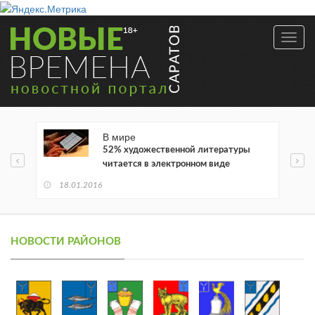
Toggl
navig
В мире
52% художественной литературы
читается в электронном виде
18.01.2016
НОВОСТИ РАЙОНОВ