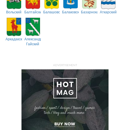
Вольский
Балтайский
Балашовский
Балаковский
Базарнокарабулакский
Аткарский
Аркадакский
Александрово-
Гайский
ADVERTISEMENT