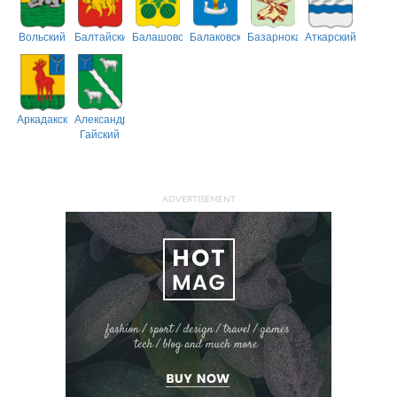
Вольский
Балтайский
Балашовский
Балаковский
Базарнокарабулакский
Аткарский
Аркадакский
Александрово-
Гайский
ADVERTISEMENT