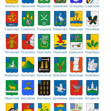
Энгельсский
Хвалынский
Фёдоровский
Турковский
Татищевский
Советский
Саратовский
Самойловский
Ртищевский
Романовский
Ровенский
Пугачёвский
Питерский
Петровский
Перелюбский
Озинский
Новоузенский
Новобурасский
Марксовский
Лысогорский
Краснопартизанский
Краснокутский
Красноармейский
Калининский
Ивантеевский
Ершовский
Екатериновский
Духовницкий
Дергачёвский
Воскресенский