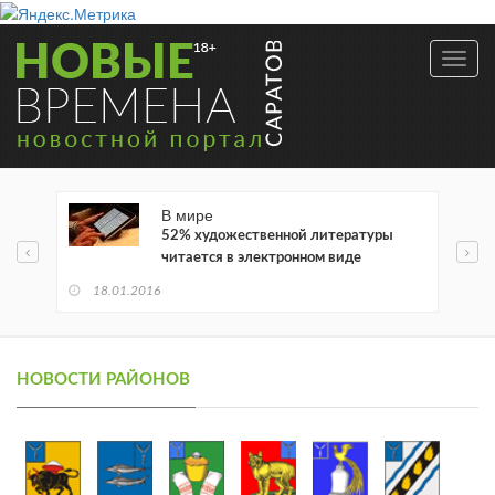
Toggl
navig
В мире
52% художественной литературы
читается в электронном виде
18.01.2016
НОВОСТИ РАЙОНОВ