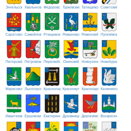
Энгельсский
Хвалынский
Фёдоровский
Турковский
Татищевский
Советский
Саратовский
Самойловский
Ртищевский
Романовский
Ровенский
Пугачёвский
Питерский
Петровский
Перелюбский
Озинский
Новоузенский
Новобурасский
Марксовский
Лысогорский
Краснопартизанский
Краснокутский
Красноармейский
Калининский
Ивантеевский
Ершовский
Екатериновский
Духовницкий
Дергачёвский
Воскресенский