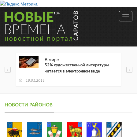
Toggl
navig
В мире
52% художественной литературы
читается в электронном виде
18.01.2016
НОВОСТИ РАЙОНОВ