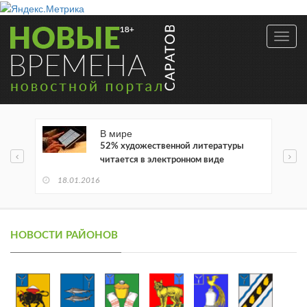
Toggl
navig
В мире
52% художественной литературы
читается в электронном виде
18.01.2016
НОВОСТИ РАЙОНОВ