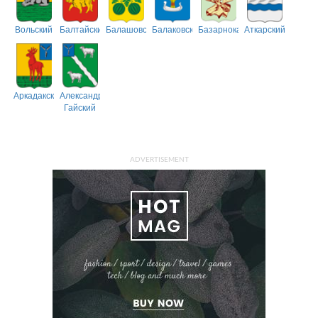
Вольский
Балтайский
Балашовский
Балаковский
Базарнокарабулакский
Аткарский
Аркадакский
Александрово-
Гайский
ADVERTISEMENT