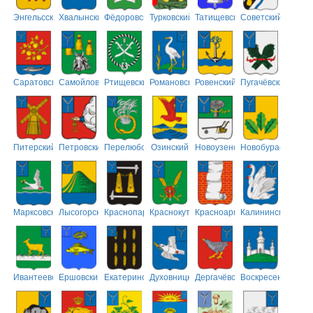
Энгельсский
Хвалынский
Фёдоровский
Турковский
Татищевский
Советский
Саратовский
Самойловский
Ртищевский
Романовский
Ровенский
Пугачёвский
Питерский
Петровский
Перелюбский
Озинский
Новоузенский
Новобурасский
Марксовский
Лысогорский
Краснопартизанский
Краснокутский
Красноармейский
Калининский
Ивантеевский
Ершовский
Екатериновский
Духовницкий
Дергачёвский
Воскресенский