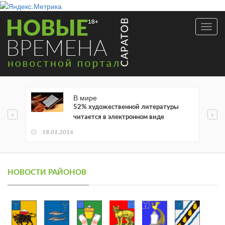
Toggl
navig
В мире
52% художественной литературы
читается в электронном виде
18.01.2016
НОВОСТИ РАЙОНОВ