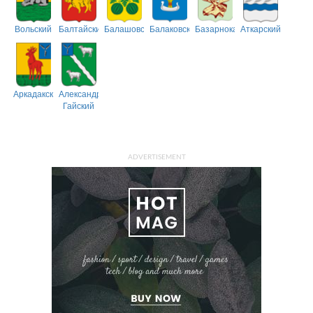
Вольский
Балтайский
Балашовский
Балаковский
Базарнокарабулакский
Аткарский
Аркадакский
Александрово-
Гайский
ADVERTISEMENT