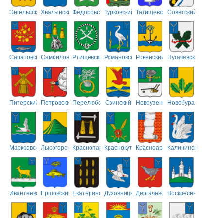
Энгельсский
Хвалынский
Фёдоровский
Турковский
Татищевский
Советский
Саратовский
Самойловский
Ртищевский
Романовский
Ровенский
Пугачёвский
Питерский
Петровский
Перелюбский
Озинский
Новоузенский
Новобурасский
Марксовский
Лысогорский
Краснопартизанский
Краснокутский
Красноармейский
Калининский
Ивантеевский
Ершовский
Екатериновский
Духовницкий
Дергачёвский
Воскресенский