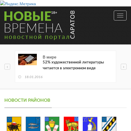
Toggl
navig
В мире
52% художественной литературы
читается в электронном виде
18.01.2016
НОВОСТИ РАЙОНОВ