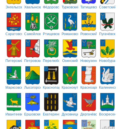
Энгельсский
Хвалынский
Фёдоровский
Турковский
Татищевский
Советский
Саратовский
Самойловский
Ртищевский
Романовский
Ровенский
Пугачёвский
Питерский
Петровский
Перелюбский
Озинский
Новоузенский
Новобурасский
Марксовский
Лысогорский
Краснопартизанский
Краснокутский
Красноармейский
Калининский
Ивантеевский
Ершовский
Екатериновский
Духовницкий
Дергачёвский
Воскресенский