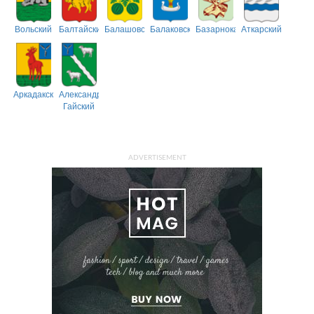
Вольский
Балтайский
Балашовский
Балаковский
Базарнокарабулакский
Аткарский
Аркадакский
Александрово-
Гайский
ADVERTISEMENT