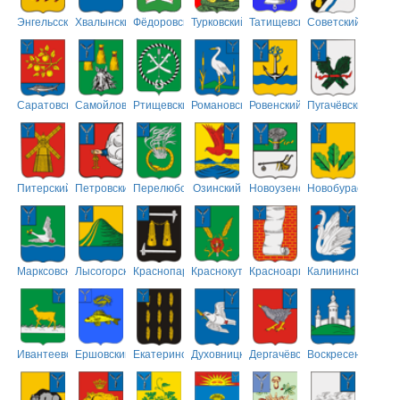
Энгельсский
Хвалынский
Фёдоровский
Турковский
Татищевский
Советский
Саратовский
Самойловский
Ртищевский
Романовский
Ровенский
Пугачёвский
Питерский
Петровский
Перелюбский
Озинский
Новоузенский
Новобурасский
Марксовский
Лысогорский
Краснопартизанский
Краснокутский
Красноармейский
Калининский
Ивантеевский
Ершовский
Екатериновский
Духовницкий
Дергачёвский
Воскресенский