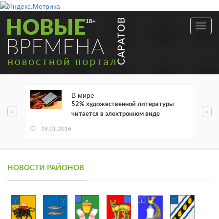
Toggl
navig
В мире
52% художественной литературы
читается в электронном виде
18.01.2016
НОВОСТИ РАЙОНОВ