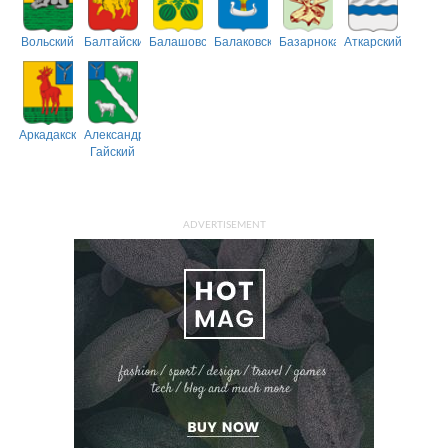
Вольский
Балтайский
Балашовский
Балаковский
Базарнокарабулакский
Аткарский
Аркадакский
Александрово-
Гайский
ADVERTISEMENT