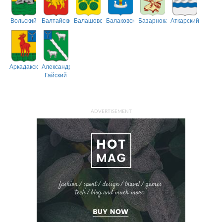
Вольский
Балтайский
Балашовский
Балаковский
Базарнокарабулакский
Аткарский
Аркадакский
Александрово-
Гайский
ADVERTISEMENT