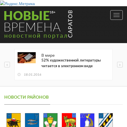
Toggl
navig
В мире
52% художественной литературы
читается в электронном виде
18.01.2016
НОВОСТИ РАЙОНОВ