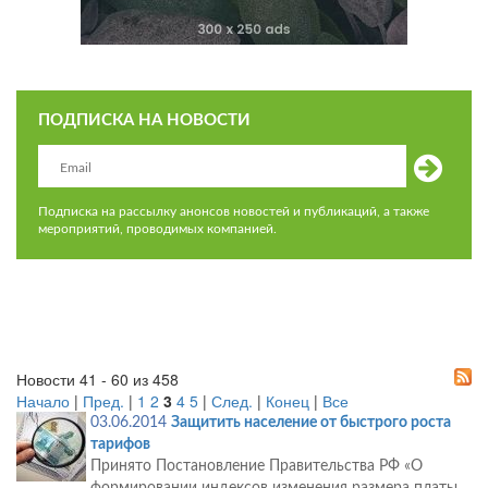
ПОДПИСКА НА НОВОСТИ
Подписка на рассылку анонсов новостей и публикаций, а также
мероприятий, проводимых компанией.
Новости 41 - 60 из 458
Начало
|
Пред.
|
1
2
3
4
5
|
След.
|
Конец
|
Все
03.06.2014
Защитить население от быстрого роста
тарифов
Принято Постановление Правительства РФ «О