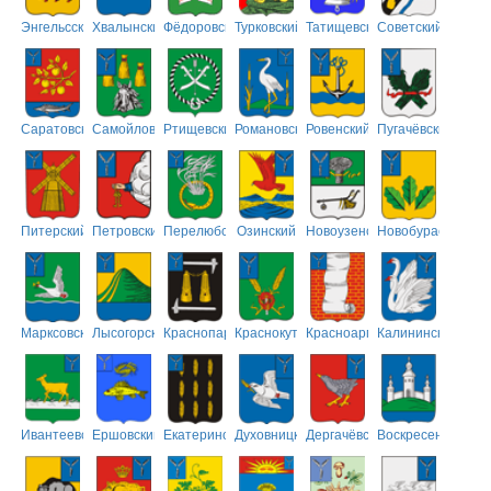
Энгельсский
Хвалынский
Фёдоровский
Турковский
Татищевский
Советский
Саратовский
Самойловский
Ртищевский
Романовский
Ровенский
Пугачёвский
Питерский
Петровский
Перелюбский
Озинский
Новоузенский
Новобурасский
Марксовский
Лысогорский
Краснопартизанский
Краснокутский
Красноармейский
Калининский
Ивантеевский
Ершовский
Екатериновский
Духовницкий
Дергачёвский
Воскресенский