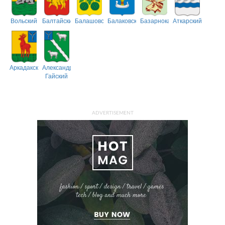
Вольский
Балтайский
Балашовский
Балаковский
Базарнокарабулакский
Аткарский
Аркадакский
Александрово-
Гайский
ADVERTISEMENT