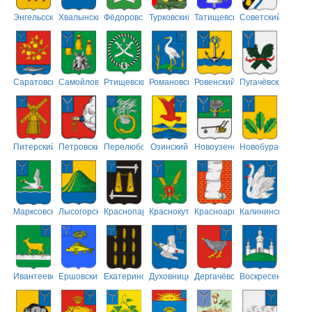
Энгельсский
Хвалынский
Фёдоровский
Турковский
Татищевский
Советский
Саратовский
Самойловский
Ртищевский
Романовский
Ровенский
Пугачёвский
Питерский
Петровский
Перелюбский
Озинский
Новоузенский
Новобурасский
Марксовский
Лысогорский
Краснопартизанский
Краснокутский
Красноармейский
Калининский
Ивантеевский
Ершовский
Екатериновский
Духовницкий
Дергачёвский
Воскресенский