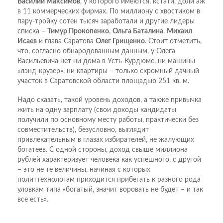
Василий Максимов
, у которого имеются, кстати, доли аж
в 11 коммерческих фирмах. По миллиону с хвостиком в
пару-тройку сотен тысяч заработали и другие лидеры
списка –
Тимур Прокопенко
,
Ольга Баталина
,
Михаил
Исаев
и глава Саратова
Олег Грищенко
. Стоит отметить,
что, согласно обнародованным данным, у Олега
Васильевича нет ни дома в Усть-Курдюме, ни машины
«лэнд-крузер», ни квартиры – только скромный дачный
участок в Саратовской области площадью 251 кв. м.
Надо сказать, такой уровень доходов, а также привычка
жить на одну зарплату (свои доходы кандидаты
получили по основному месту работы, практически без
совместительств), безусловно, выглядит
привлекательным в глазах избирателей, не жалующих
богатеев. С одной стороны, доход свыше миллиона
рублей характеризует человека как успешного, с другой
– это не те величины, начиная с которых
политтехнологам приходится прибегать к разного рода
уловкам типа «богатый, значит воровать не будет – и так
все есть».