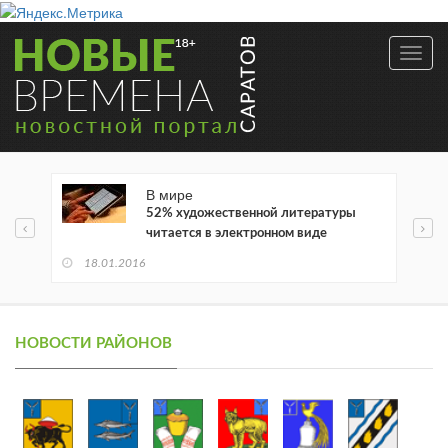
Toggl
navig
В мире
52% художественной литературы
читается в электронном виде
18.01.2016
НОВОСТИ РАЙОНОВ