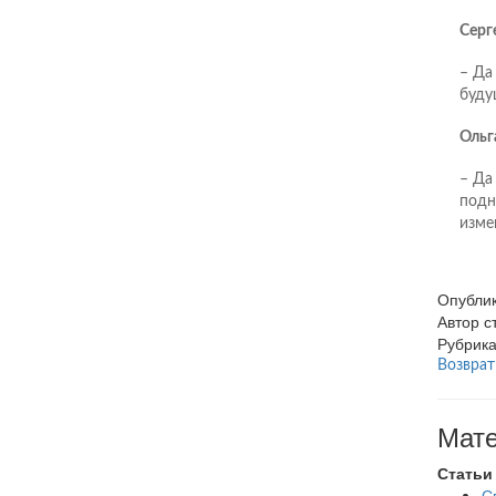
Серге
– Да
буду
Ольг
– Да
подн
изме
Опубли
Автор 
Рубрик
Возврат
Мате
Статьи
С