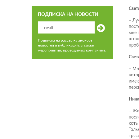
Светл
ПОДПИСКА НА НОВОСТИ
– Лу
пост
мне 
штан
Подписка на рассылку анонсов
проб
новостей и публикаций, а также
мероприятий, проводимых компанией.
Свет
– Мн
кото
имею
перс
Нина
– Жи
посл
хоть 
Тольк
трясе