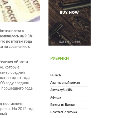
отная плата в
величилось на 9,3%
что по итогам года
ко по сравнению с
РУБРИКИ
селения области.
ке, которые
размер средней
Hi-Tech
вятся год от года
Авантюрный роман
008 году средняя
ев прошедшего года
Автоклуб «НВ»
Афиша
д поставлена
Взгляд из Балтая
ровня. На 2012 год
Власть/Политика
чный