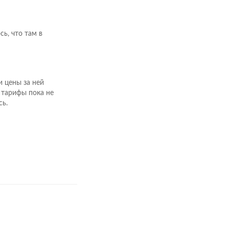
ь, что там в
и цены за ней
 тарифы пока не
сь.