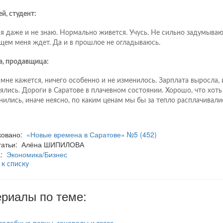
й, студент:
 я даже и не знаю. Нормально живется. Учусь. Не сильно задумываюс
щем меня ждет. Да и в прошлое не огладываюсь.
а, продавщица:
 мне кажется, ничего особенно и не изменилось. Зарплата выросла, 
ялись. Дороги в Саратове в плачевном состоянии. Хорошо, что хоть
нились, иначе неясно, по каким ценам мы бы за тепло расплачивали
ковано:
«Новые времена в Саратове» №5 (452)
статьи: Алёна ШИПИЛОВА
а:
Экономика/Бизнес
 к списку
риалы по теме:
вадебные певцы, генералы и тсссс