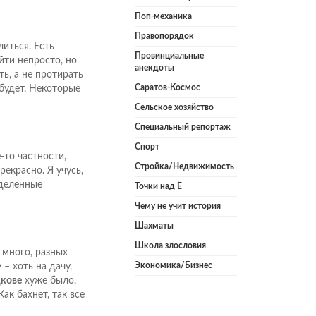
Поп-механика
Правопорядок
иться. Есть
Провинциальные
йти непросто, но
анекдоты
ть, а не протирать
Саратов-Космос
 будет. Некоторые
Сельское хозяйство
Специальный репортаж
Спорт
-то частности,
Стройка/Недвижимость
рекрасно. Я учусь,
еделенные
Точки над Ё
Чему не учит история
Шахматы
Школа злословия
 много, разных
Экономика/Бизнес
– хоть на дачу,
кове
хуже было.
ак бахнет, так все