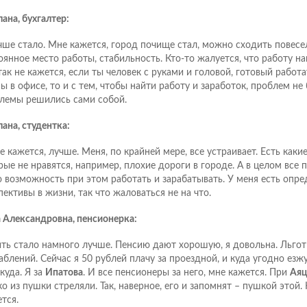
ана, бухгалтер:
чше стало. Мне кажется, город почище стал, можно сходить повесел
оянное место работы, стабильность. Кто-то жалуется, что работу на
так не кажется, если ты человек с руками и головой, готовый работа
ы в офисе, то и с тем, чтобы найти работу и заработок, проблем не
лемы решились сами собой.
лана, студентка:
е кажется, лучше. Меня, по крайней мере, все устраивает. Есть какие
рые не нравятся, например, плохие дороги в городе. А в целом все п
 возможность при этом работать и зарабатывать. У меня есть опр
пективы в жизни, так что жаловаться не на что.
 Александровна, пенсионерка:
ть стало намного лучше. Пенсию дают хорошую, я довольна. Льгот
аблений. Сейчас я 50 рублей плачу за проездной, и куда угодно езжу 
куда. Я за
Ипатова
. И все пенсионеры за него, мне кажется. При
Аяц
о из пушки стреляли. Так, наверное, его и запомнят – пушкой этой. К
тся.