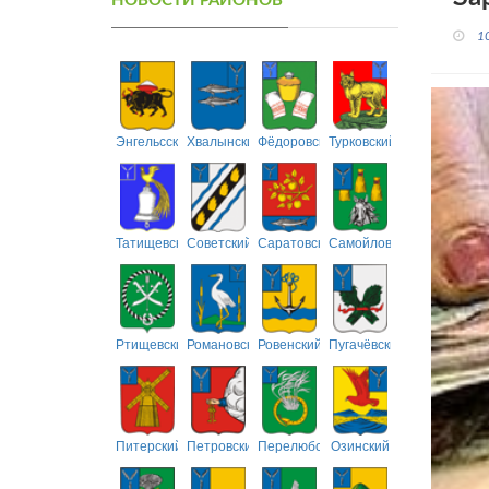
НОВОСТИ РАЙОНОВ
1
Энгельсский
Хвалынский
Фёдоровский
Турковский
Татищевский
Советский
Саратовский
Самойловский
Ртищевский
Романовский
Ровенский
Пугачёвский
Питерский
Петровский
Перелюбский
Озинский