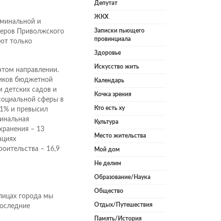
Депутат
ЖКХ
оминальной и
Записки пьющего
деров Приволжского
провинциала
ют только
Здоровье
Искусство жить
этом направлении.
иков бюджетной
Календарь
м детских садов и
Кочка зрения
 социальной сферы в
Кто есть ху
,1% и превысил
минальная
Культура
хранения – 13
Место жительства
ациях
роительства – 16,9
Мой дом
Не делим
Образование/Наука
Общество
лицах города мы
Отдых/Путешествия
последние
Память/История