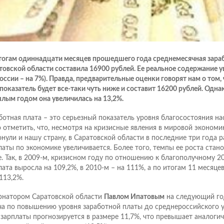
тогам одиннадцати месяцев прошедшего года среднемесячная зараб
товской области составила 16900 рублей. Ее реальное содержание у
России – на 7%). Правда, предварительные оценки говорят нам о том, 
 показатель будет все-таки чуть ниже и составит 16200 рублей. Одна
лым годом она увеличилась на 13,2%.
ботная плата – это серьезный показатель уровня благосостояния на
 отметить, что, несмотря на кризисные явления в мировой экономи
онули и нашу страну, в Саратовской области в последние три года 
латы по экономике увеличивается. Более того, темпы ее роста стано
. Так, в 2009-м, кризисном году по отношению к благополучному 2
лата выросла на 109,2%, в 2010-м – на 111%, а по итогам 11 месяц
113,2%.
рнатором Саратовской области
Павлом Ипатовым
на следующий го
ча по повышению уровня заработной платы до среднероссийского у
 зарплаты прогнозируется в размере 11,7%, что превышает аналоги