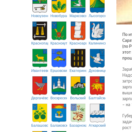
Новоузенский
Новобурасский
Марксовский
Лысогорский
По и
Сара
Краснопартизанский
Краснокутский
Красноармейский
Калининский
(по 
этот
прош
Зара
Ивантеевский
Ершовский
Екатериновский
Духовницкий
Надо
затр
зарп
выше
Дергачёвский
Воскресенский
Вольский
Балтайский
зарп
– на 
Губе
зада
Балашовский
Балаковский
Базарнокарабулакский
Аткарский
рост