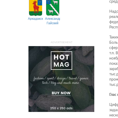
сред
Надо
реал
Аркадакский
Александрово-
феде
Гайский
Респ
Таки
Боль
ADVERTISEMENT
сфер
т.п.
нояб
пока
зара
тыс.р
пром
тыс.р
Глас
Цифр
зада
неск