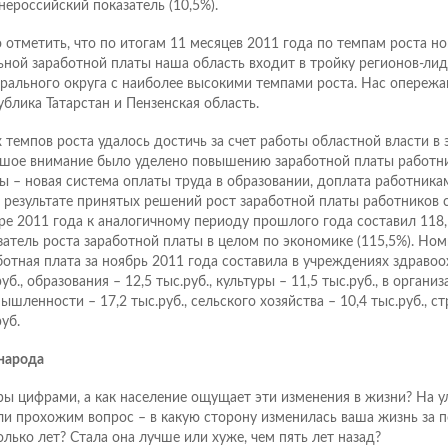
нероссийский показатель (10,5%).
 отметить, что по итогам 11 месяцев 2011 года по темпам роста н
ьной заработной платы наша область входит в тройку регионов-ли
рального округа с наиболее высокими темпами роста. Нас опережа
ублика Татарстан и Пензенская область.
х темпов роста удалось достичь за счет работы областной власти в 
шое внимание было уделено повышению заработной платы работн
ы – новая система оплаты труда в образовании, доплата работника
 В результате принятых решений рост заработной платы работников
ре 2011 года к аналогичному периоду прошлого года составил 118
затель роста заработной платы в целом по экономике (115,5%). Но
ботная плата за ноябрь 2011 года составила в учреждениях здравоо
уб., образования – 12,5 тыс.руб., культуры – 11,5 тыс.руб., в организ
ышленности – 17,2 тыс.руб., сельского хозяйства – 10,4 тыс.руб., ст
уб.
 народа
ы цифрами, а как население ощущает эти изменения в жизни? На у
ли прохожим вопрос – в какую сторону изменилась ваша жизнь за 
олько лет? Стала она лучше или хуже, чем пять лет назад?