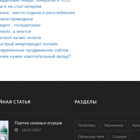
ак я не стал актером
анна - место отдыха и расслабления
емни приводные
варог - полуавтомат
текло, а мнется
еталл на вес золота
ыстрый микрокредит онлайн
овременное продвижение сайтов
ачем нужен накопительный вклад?
ЙНАЯ СТАТЬЯ
РАЗДЕЛЫ
Партия соленых огурцов
Политика
Экономика
Куль
18.05.2007
Происшествия
Социум