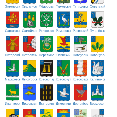
Энгельсский
Хвалынский
Фёдоровский
Турковский
Татищевский
Советский
Саратовский
Самойловский
Ртищевский
Романовский
Ровенский
Пугачёвский
Питерский
Петровский
Перелюбский
Озинский
Новоузенский
Новобурасский
Марксовский
Лысогорский
Краснопартизанский
Краснокутский
Красноармейский
Калининский
Ивантеевский
Ершовский
Екатериновский
Духовницкий
Дергачёвский
Воскресенский