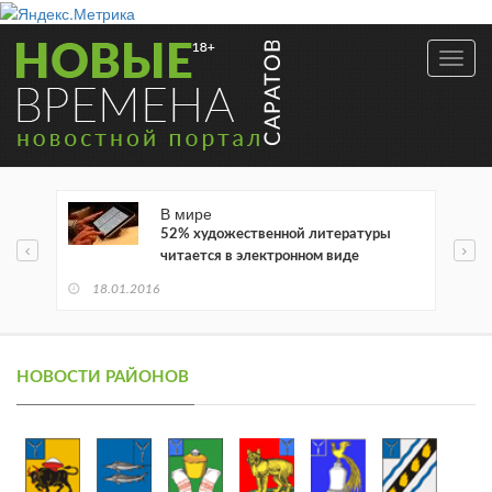
Toggl
navig
В мире
52% художественной литературы
читается в электронном виде
18.01.2016
НОВОСТИ РАЙОНОВ