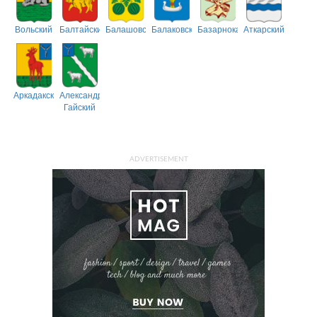
Вольский
Балтайский
Балашовский
Балаковский
Базарнокарабулакский
Аткарский
Аркадакский
Александрово-
Гайский
ADVERTISEMENT