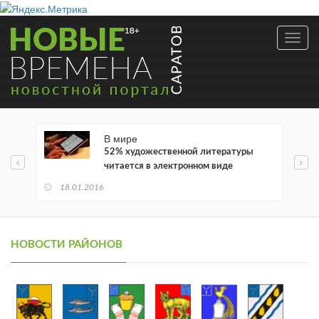
Toggl
navig
В мире
52% художественной литературы
читается в электронном виде
18.01.2016
НОВОСТИ РАЙОНОВ