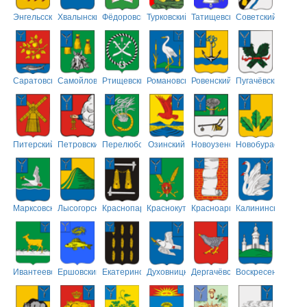
Энгельсский
Хвалынский
Фёдоровский
Турковский
Татищевский
Советский
Саратовский
Самойловский
Ртищевский
Романовский
Ровенский
Пугачёвский
Питерский
Петровский
Перелюбский
Озинский
Новоузенский
Новобурасский
Марксовский
Лысогорский
Краснопартизанский
Краснокутский
Красноармейский
Калининский
Ивантеевский
Ершовский
Екатериновский
Духовницкий
Дергачёвский
Воскресенский