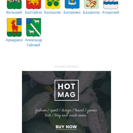
Вольский
Балтайский
Балашовский
Балаковский
Базарнокарабулакский
Аткарский
Аркадакский
Александрово-
Гайский
ADVERTISEMENT