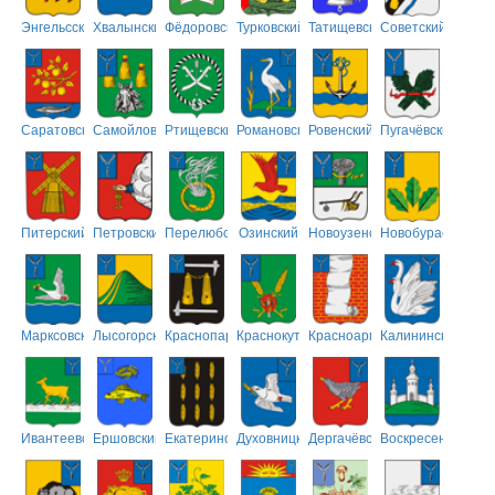
Энгельсский
Хвалынский
Фёдоровский
Турковский
Татищевский
Советский
Саратовский
Самойловский
Ртищевский
Романовский
Ровенский
Пугачёвский
Питерский
Петровский
Перелюбский
Озинский
Новоузенский
Новобурасский
Марксовский
Лысогорский
Краснопартизанский
Краснокутский
Красноармейский
Калининский
Ивантеевский
Ершовский
Екатериновский
Духовницкий
Дергачёвский
Воскресенский