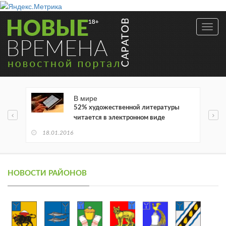
Toggl
navig
В мире
52% художественной литературы
читается в электронном виде
18.01.2016
НОВОСТИ РАЙОНОВ