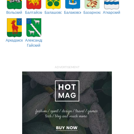
Вольский
Балтайский
Балашовский
Балаковский
Базарнокарабулакский
Аткарский
Аркадакский
Александрово-
Гайский
ADVERTISEMENT