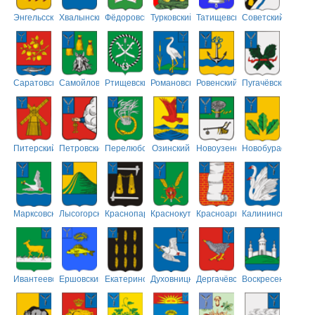
Энгельсский
Хвалынский
Фёдоровский
Турковский
Татищевский
Советский
Саратовский
Самойловский
Ртищевский
Романовский
Ровенский
Пугачёвский
Питерский
Петровский
Перелюбский
Озинский
Новоузенский
Новобурасский
Марксовский
Лысогорский
Краснопартизанский
Краснокутский
Красноармейский
Калининский
Ивантеевский
Ершовский
Екатериновский
Духовницкий
Дергачёвский
Воскресенский