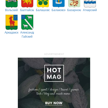
Вольский
Балтайский
Балашовский
Балаковский
Базарнокарабулакский
Аткарский
Аркадакский
Александрово-
Гайский
ADVERTISEMENT