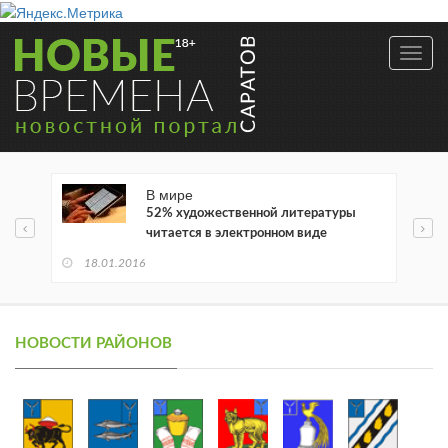
Toggl
navig
В мире
52% художественной литературы
читается в электронном виде
18.01.2016
НОВОСТИ РАЙОНОВ