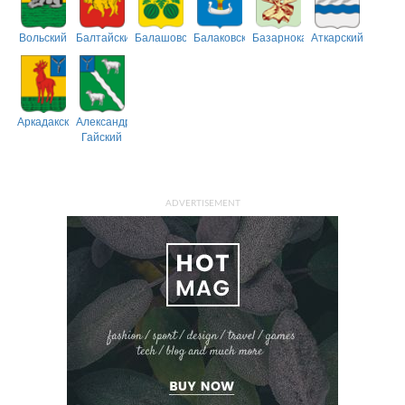
Вольский
Балтайский
Балашовский
Балаковский
Базарнокарабулакский
Аткарский
Аркадакский
Александрово-
Гайский
ADVERTISEMENT