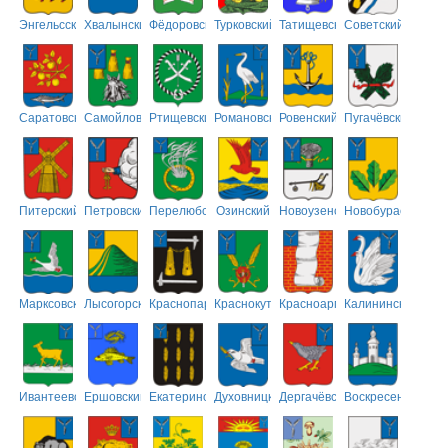
Энгельсский
Хвалынский
Фёдоровский
Турковский
Татищевский
Советский
Саратовский
Самойловский
Ртищевский
Романовский
Ровенский
Пугачёвский
Питерский
Петровский
Перелюбский
Озинский
Новоузенский
Новобурасский
Марксовский
Лысогорский
Краснопартизанский
Краснокутский
Красноармейский
Калининский
Ивантеевский
Ершовский
Екатериновский
Духовницкий
Дергачёвский
Воскресенский