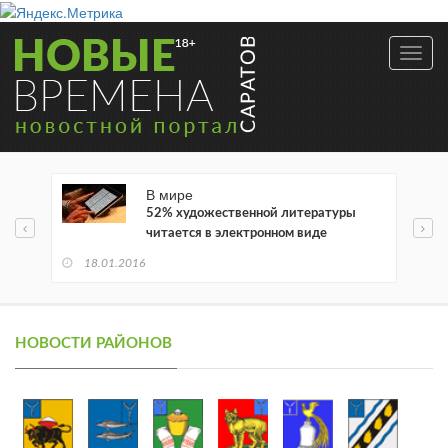
Toggl
navig
В мире
52% художественной литературы
читается в электронном виде
18.01.2016
НОВОСТИ РАЙОНОВ