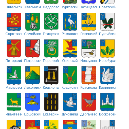
Энгельсский
Хвалынский
Фёдоровский
Турковский
Татищевский
Советский
Саратовский
Самойловский
Ртищевский
Романовский
Ровенский
Пугачёвский
Питерский
Петровский
Перелюбский
Озинский
Новоузенский
Новобурасский
Марксовский
Лысогорский
Краснопартизанский
Краснокутский
Красноармейский
Калининский
Ивантеевский
Ершовский
Екатериновский
Духовницкий
Дергачёвский
Воскресенский