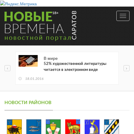
Toggl
navig
В мире
52% художественной литературы
читается в электронном виде
18.01.2016
НОВОСТИ РАЙОНОВ