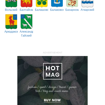
Вольский
Балтайский
Балашовский
Балаковский
Базарнокарабулакский
Аткарский
Аркадакский
Александрово-
Гайский
ADVERTISEMENT