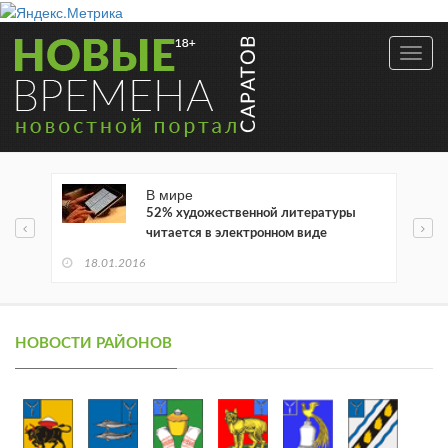
Toggl
navig
В мире
52% художественной литературы
читается в электронном виде
18.01.2016
НОВОСТИ РАЙОНОВ