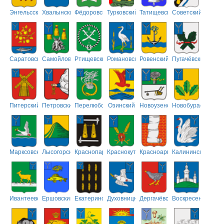
Энгельсский
Хвалынский
Фёдоровский
Турковский
Татищевский
Советский
Саратовский
Самойловский
Ртищевский
Романовский
Ровенский
Пугачёвский
Питерский
Петровский
Перелюбский
Озинский
Новоузенский
Новобурасский
Марксовский
Лысогорский
Краснопартизанский
Краснокутский
Красноармейский
Калининский
Ивантеевский
Ершовский
Екатериновский
Духовницкий
Дергачёвский
Воскресенский