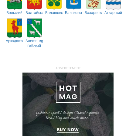
Вольский
Балтайский
Балашовский
Балаковский
Базарнокарабулакский
Аткарский
Аркадакский
Александрово-
Гайский
ADVERTISEMENT