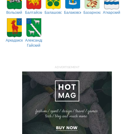
Вольский
Балтайский
Балашовский
Балаковский
Базарнокарабулакский
Аткарский
Аркадакский
Александрово-
Гайский
ADVERTISEMENT