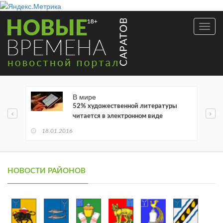
Toggl
navig
В мире
52% художественной литературы
читается в электронном виде
18.01.2016
НОВОСТИ РАЙОНОВ