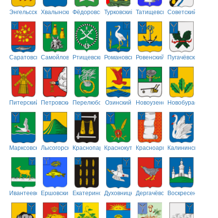
Энгельсский
Хвалынский
Фёдоровский
Турковский
Татищевский
Советский
Саратовский
Самойловский
Ртищевский
Романовский
Ровенский
Пугачёвский
Питерский
Петровский
Перелюбский
Озинский
Новоузенский
Новобурасский
Марксовский
Лысогорский
Краснопартизанский
Краснокутский
Красноармейский
Калининский
Ивантеевский
Ершовский
Екатериновский
Духовницкий
Дергачёвский
Воскресенский