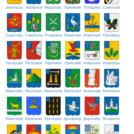
Энгельсский
Хвалынский
Фёдоровский
Турковский
Татищевский
Советский
Саратовский
Самойловский
Ртищевский
Романовский
Ровенский
Пугачёвский
Питерский
Петровский
Перелюбский
Озинский
Новоузенский
Новобурасский
Марксовский
Лысогорский
Краснопартизанский
Краснокутский
Красноармейский
Калининский
Ивантеевский
Ершовский
Екатериновский
Духовницкий
Дергачёвский
Воскресенский