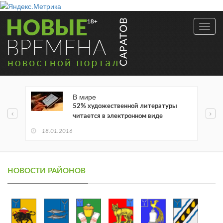
Toggl
navig
В мире
52% художественной литературы
читается в электронном виде
18.01.2016
НОВОСТИ РАЙОНОВ