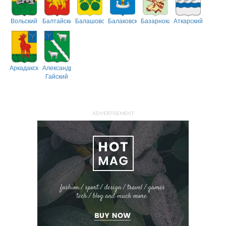
Вольский
Балтайский
Балашовский
Балаковский
Базарнокарабулакский
Аткарский
Аркадакский
Александрово-
Гайский
ADVERTISEMENT