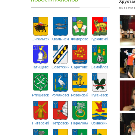
НОВОСТИ РАЙОНОВ
Хруста
08.11.201
Энгельсский
Хвалынский
Фёдоровский
Турковский
Татищевский
Советский
Саратовский
Самойловский
Ртищевский
Романовский
Ровенский
Пугачёвский
Питерский
Петровский
Перелюбский
Озинский