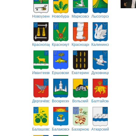
Новоузенский
Новобурасский
Марксовский
Лысогорский
Краснопартизанский
Краснокутский
Красноармейский
Калининский
Ивантеевский
Ершовский
Екатериновский
Духовницкий
Дергачёвский
Воскресенский
Вольский
Балтайский
Балашовский
Балаковский
Базарнокарабулакский
Аткарский