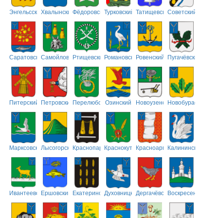
Энгельсский
Хвалынский
Фёдоровский
Турковский
Татищевский
Советский
Саратовский
Самойловский
Ртищевский
Романовский
Ровенский
Пугачёвский
Питерский
Петровский
Перелюбский
Озинский
Новоузенский
Новобурасский
Марксовский
Лысогорский
Краснопартизанский
Краснокутский
Красноармейский
Калининский
Ивантеевский
Ершовский
Екатериновский
Духовницкий
Дергачёвский
Воскресенский