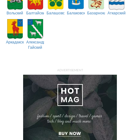
Вольский
Балтайский
Балашовский
Балаковский
Базарнокарабулакский
Аткарский
Аркадакский
Александрово-
Гайский
ADVERTISEMENT