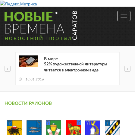
Toggl
navig
В мире
52% художественной литературы
читается в электронном виде
18.01.2016
НОВОСТИ РАЙОНОВ