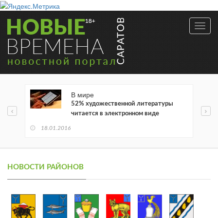
Toggl
navig
В мире
52% художественной литературы
читается в электронном виде
18.01.2016
НОВОСТИ РАЙОНОВ