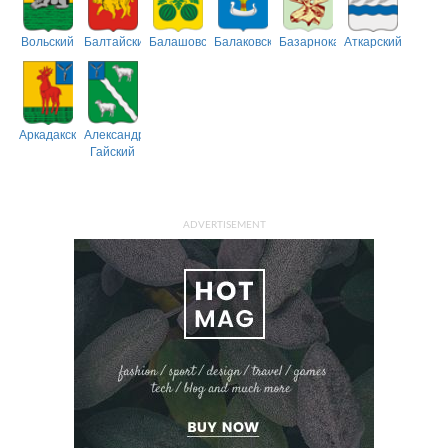
Вольский
Балтайский
Балашовский
Балаковский
Базарнокарабулакский
Аткарский
Аркадакский
Александрово-
Гайский
ADVERTISEMENT