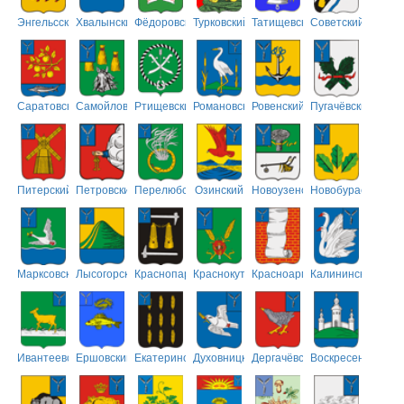
Энгельсский
Хвалынский
Фёдоровский
Турковский
Татищевский
Советский
Саратовский
Самойловский
Ртищевский
Романовский
Ровенский
Пугачёвский
Питерский
Петровский
Перелюбский
Озинский
Новоузенский
Новобурасский
Марксовский
Лысогорский
Краснопартизанский
Краснокутский
Красноармейский
Калининский
Ивантеевский
Ершовский
Екатериновский
Духовницкий
Дергачёвский
Воскресенский