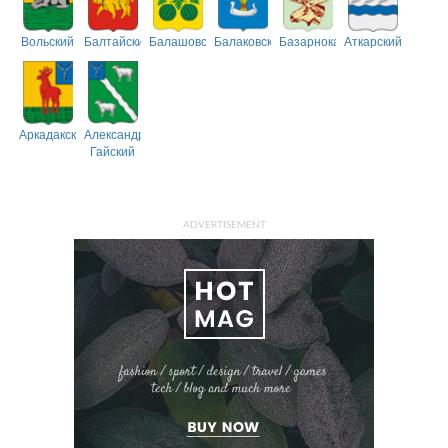
Вольский
Балтайский
Балашовский
Балаковский
Базарнокарабулакский
Аткарский
Аркадакский
Александрово-
Гайский
ADVERTISEMENT