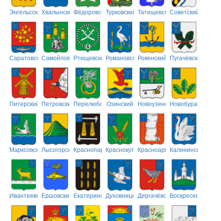
Энгельсский
Хвалынский
Фёдоровский
Турковский
Татищевский
Советский
Саратовский
Самойловский
Ртищевский
Романовский
Ровенский
Пугачёвский
Питерский
Петровский
Перелюбский
Озинский
Новоузенский
Новобурасский
Марксовский
Лысогорский
Краснопартизанский
Краснокутский
Красноармейский
Калининский
Ивантеевский
Ершовский
Екатериновский
Духовницкий
Дергачёвский
Воскресенский