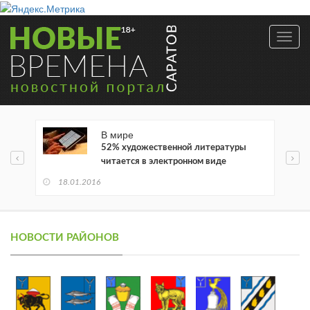
Toggl
navig
В мире
52% художественной литературы
читается в электронном виде
18.01.2016
НОВОСТИ РАЙОНОВ