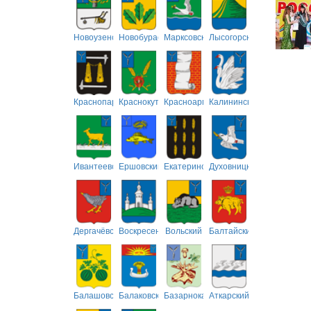
Новоузенский
Новобурасский
Марксовский
Лысогорский
Краснопартизанский
Краснокутский
Красноармейский
Калининский
Ивантеевский
Ершовский
Екатериновский
Духовницкий
Дергачёвский
Воскресенский
Вольский
Балтайский
Балашовский
Балаковский
Базарнокарабулакский
Аткарский