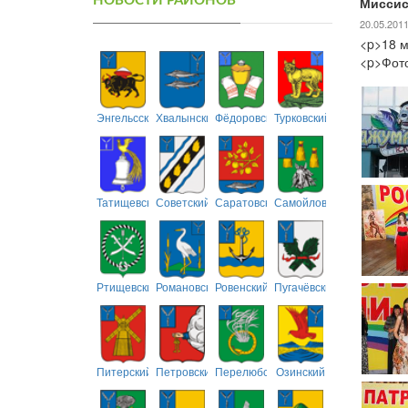
НОВОСТИ РАЙОНОВ
Миссис
20.05.201
<p>18 м
<p>Фот
Энгельсский
Хвалынский
Фёдоровский
Турковский
Татищевский
Советский
Саратовский
Самойловский
Ртищевский
Романовский
Ровенский
Пугачёвский
Питерский
Петровский
Перелюбский
Озинский