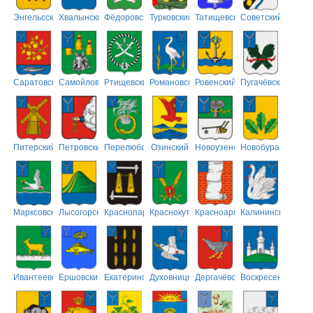
Энгельсский
Хвалынский
Фёдоровский
Турковский
Татищевский
Советский
Саратовский
Самойловский
Ртищевский
Романовский
Ровенский
Пугачёвский
Питерский
Петровский
Перелюбский
Озинский
Новоузенский
Новобурасский
Марксовский
Лысогорский
Краснопартизанский
Краснокутский
Красноармейский
Калининский
Ивантеевский
Ершовский
Екатериновский
Духовницкий
Дергачёвский
Воскресенский