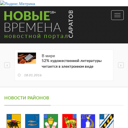
Toggl
navig
В мире
52% художественной литературы
читается в электронном виде
18.01.2016
НОВОСТИ РАЙОНОВ