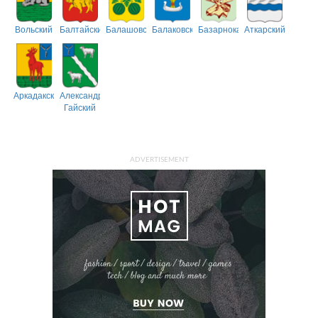
Вольский
Балтайский
Балашовский
Балаковский
Базарнокарабулакский
Аткарский
Аркадакский
Александрово-
Гайский
ADVERTISEMENT