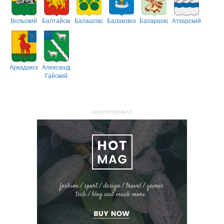
Вольский
Балтайский
Балашовский
Балаковский
Базарнокарабулакский
Аткарский
Аркадакский
Александрово-
Гайский
ADVERTISEMENT