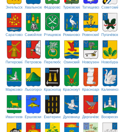
Энгельсский
Хвалынский
Фёдоровский
Турковский
Татищевский
Советский
Саратовский
Самойловский
Ртищевский
Романовский
Ровенский
Пугачёвский
Питерский
Петровский
Перелюбский
Озинский
Новоузенский
Новобурасский
Марксовский
Лысогорский
Краснопартизанский
Краснокутский
Красноармейский
Калининский
Ивантеевский
Ершовский
Екатериновский
Духовницкий
Дергачёвский
Воскресенский