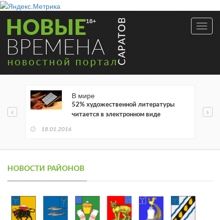
Toggl
navig
В мире
52% художественной литературы
читается в электронном виде
18.01.2016
НОВОСТИ РАЙОНОВ