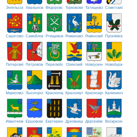
Энгельсский
Хвалынский
Фёдоровский
Турковский
Татищевский
Советский
Саратовский
Самойловский
Ртищевский
Романовский
Ровенский
Пугачёвский
Питерский
Петровский
Перелюбский
Озинский
Новоузенский
Новобурасский
Марксовский
Лысогорский
Краснопартизанский
Краснокутский
Красноармейский
Калининский
Ивантеевский
Ершовский
Екатериновский
Духовницкий
Дергачёвский
Воскресенский