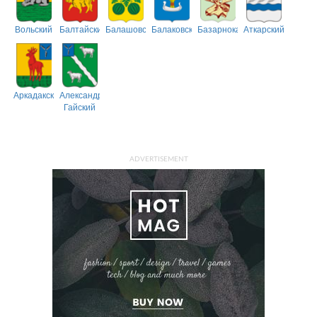
Вольский
Балтайский
Балашовский
Балаковский
Базарнокарабулакский
Аткарский
Аркадакский
Александрово-
Гайский
ADVERTISEMENT