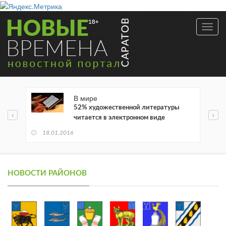
Toggl
navig
В мире
52% художественной литературы
читается в электронном виде
18.01.2016
НОВОСТИ РАЙОНОВ