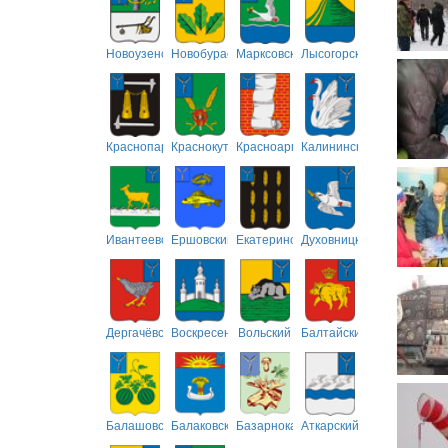
Новоузенский
Новобурасский
Марксовский
Лысогорский
Краснопартизанский
Краснокутский
Красноармейский
Калининский
Ивантеевский
Ершовский
Екатериновский
Духовницкий
Дергачёвский
Воскресенский
Вольский
Балтайский
Балашовский
Балаковский
Базарнокарабулакский
Аткарский