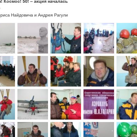
! Космос! 50! – акция началась
0
риса Найдовича и Андрея Рагули