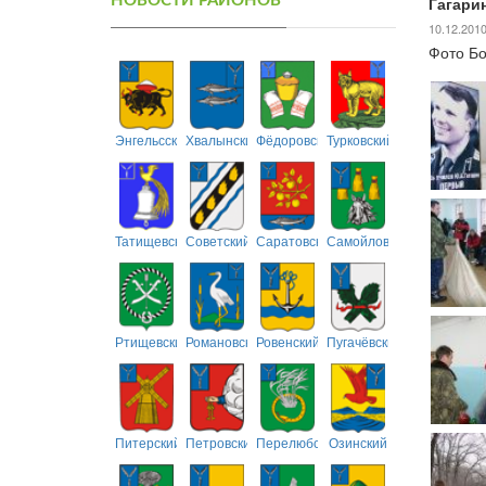
НОВОСТИ РАЙОНОВ
Гагарин
10.12.201
Фото Бо
Энгельсский
Хвалынский
Фёдоровский
Турковский
Татищевский
Советский
Саратовский
Самойловский
Ртищевский
Романовский
Ровенский
Пугачёвский
Питерский
Петровский
Перелюбский
Озинский