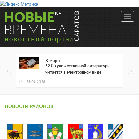
Toggl
navig
В мире
52% художественной литературы
читается в электронном виде
18.01.2016
НОВОСТИ РАЙОНОВ