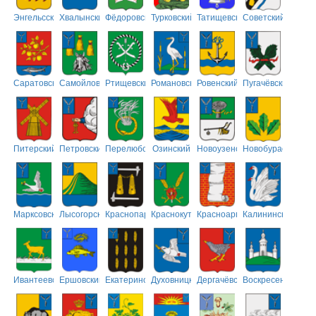
Энгельсский
Хвалынский
Фёдоровский
Турковский
Татищевский
Советский
Саратовский
Самойловский
Ртищевский
Романовский
Ровенский
Пугачёвский
Питерский
Петровский
Перелюбский
Озинский
Новоузенский
Новобурасский
Марксовский
Лысогорский
Краснопартизанский
Краснокутский
Красноармейский
Калининский
Ивантеевский
Ершовский
Екатериновский
Духовницкий
Дергачёвский
Воскресенский