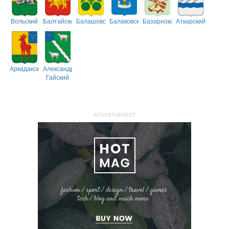
Вольский
Балтайский
Балашовский
Балаковский
Базарнокарабулакский
Аткарский
Аркадакский
Александрово-
Гайский
ADVERTISEMENT