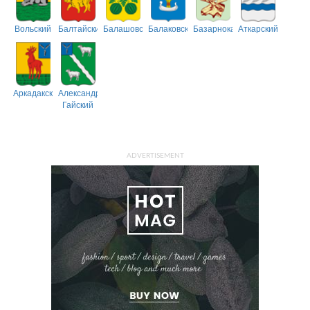
Вольский
Балтайский
Балашовский
Балаковский
Базарнокарабулакский
Аткарский
Аркадакский
Александрово-
Гайский
ADVERTISEMENT