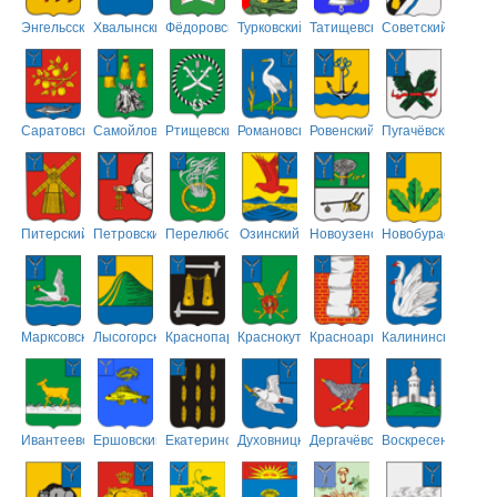
Энгельсский
Хвалынский
Фёдоровский
Турковский
Татищевский
Советский
Саратовский
Самойловский
Ртищевский
Романовский
Ровенский
Пугачёвский
Питерский
Петровский
Перелюбский
Озинский
Новоузенский
Новобурасский
Марксовский
Лысогорский
Краснопартизанский
Краснокутский
Красноармейский
Калининский
Ивантеевский
Ершовский
Екатериновский
Духовницкий
Дергачёвский
Воскресенский