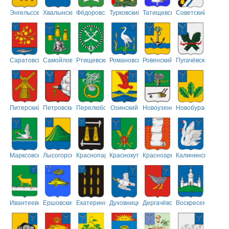
Энгельсский
Хвалынский
Фёдоровский
Турковский
Татищевский
Советский
Саратовский
Самойловский
Ртищевский
Романовский
Ровенский
Пугачёвский
Питерский
Петровский
Перелюбский
Озинский
Новоузенский
Новобурасский
Марксовский
Лысогорский
Краснопартизанский
Краснокутский
Красноармейский
Калининский
Ивантеевский
Ершовский
Екатериновский
Духовницкий
Дергачёвский
Воскресенский