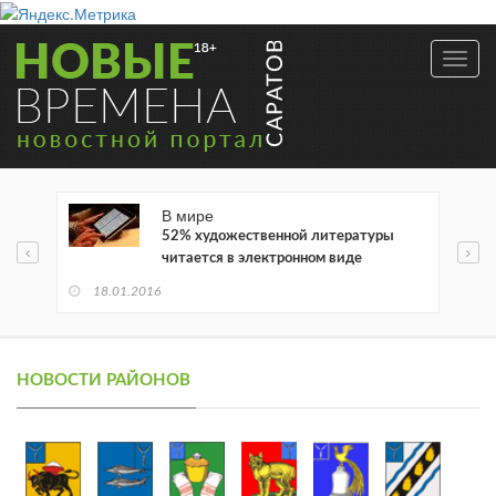
Toggl
navig
В мире
52% художественной литературы
читается в электронном виде
18.01.2016
НОВОСТИ РАЙОНОВ