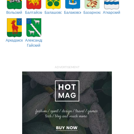
Вольский
Балтайский
Балашовский
Балаковский
Базарнокарабулакский
Аткарский
Аркадакский
Александрово-
Гайский
ADVERTISEMENT