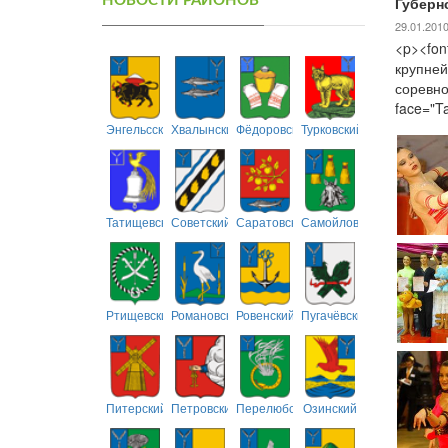
НОВОСТИ РАЙОНОВ
Губерн
29.01.201
<p><fon
крупней
соревно
face="T
Энгельсский
Хвалынский
Фёдоровский
Турковский
Татищевский
Советский
Саратовский
Самойловский
Ртищевский
Романовский
Ровенский
Пугачёвский
Питерский
Петровский
Перелюбский
Озинский