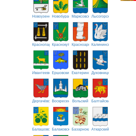
Новоузенский
Новобурасский
Марксовский
Лысогорский
Краснопартизанский
Краснокутский
Красноармейский
Калининский
Ивантеевский
Ершовский
Екатериновский
Духовницкий
Дергачёвский
Воскресенский
Вольский
Балтайский
Балашовский
Балаковский
Базарнокарабулакский
Аткарский