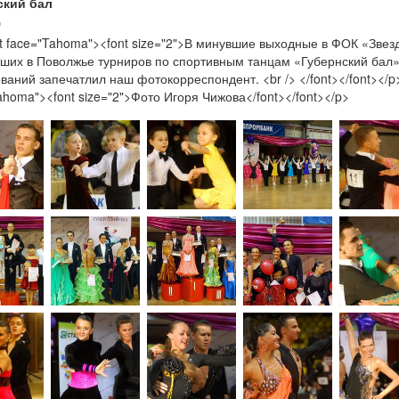
ский бал
0
t face="Tahoma"><font size="2">В минувшие выходные в ФОК «Зве
ших в Поволжье турниров по спортивным танцам «Губернский бал
ваний запечатлил наш фотокорреспондент. <br /> </font></font></p
ahoma"><font size="2">Фото Игоря Чижова</font></font></p>