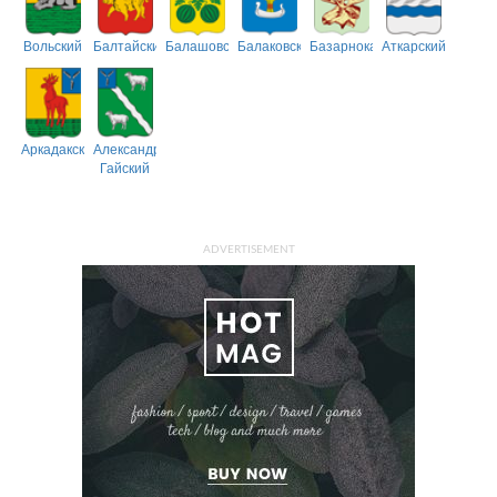
Вольский
Балтайский
Балашовский
Балаковский
Базарнокарабулакский
Аткарский
Аркадакский
Александрово-
Гайский
ADVERTISEMENT