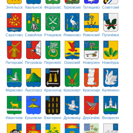
Энгельсский
Хвалынский
Фёдоровский
Турковский
Татищевский
Советский
Саратовский
Самойловский
Ртищевский
Романовский
Ровенский
Пугачёвский
Питерский
Петровский
Перелюбский
Озинский
Новоузенский
Новобурасский
Марксовский
Лысогорский
Краснопартизанский
Краснокутский
Красноармейский
Калининский
Ивантеевский
Ершовский
Екатериновский
Духовницкий
Дергачёвский
Воскресенский