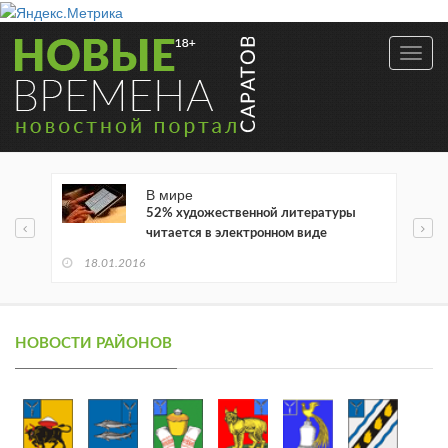
Toggl
navig
В мире
52% художественной литературы
читается в электронном виде
18.01.2016
НОВОСТИ РАЙОНОВ