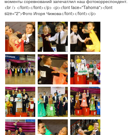
моменты соревнований запечатлил наш фотокорреспондент.
<br /> </font></font></p> <p><font face="Tahoma"><font
size="2">Фото Игоря Чижова</font></font></p>