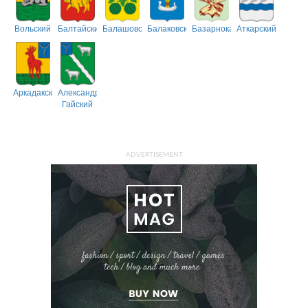
Вольский
Балтайский
Балашовский
Балаковский
Базарнокарабулакский
Аткарский
Аркадакский
Александрово-
Гайский
ADVERTISEMENT