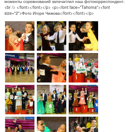
моменты соревнований запечатлил наш фотокорреспондент.
<br /> </font></font></p> <p><font face="Tahoma"><font
size="2">Фото Игоря Чижова</font></font></p>