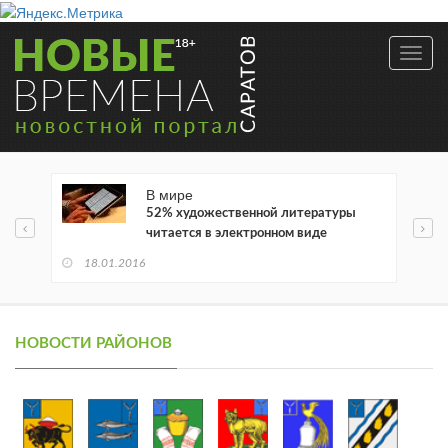
Toggl
navig
В мире
52% художественной литературы
читается в электронном виде
18.01.2016
НОВОСТИ РАЙОНОВ