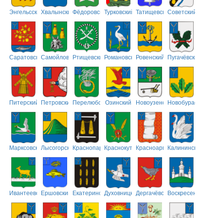
Энгельсский
Хвалынский
Фёдоровский
Турковский
Татищевский
Советский
Саратовский
Самойловский
Ртищевский
Романовский
Ровенский
Пугачёвский
Питерский
Петровский
Перелюбский
Озинский
Новоузенский
Новобурасский
Марксовский
Лысогорский
Краснопартизанский
Краснокутский
Красноармейский
Калининский
Ивантеевский
Ершовский
Екатериновский
Духовницкий
Дергачёвский
Воскресенский