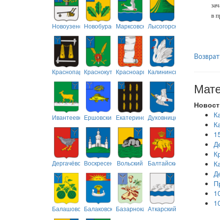
зач
в п
Новоузенский
Новобурасский
Марксовский
Лысогорский
Возврат
Краснопартизанский
Краснокутский
Красноармейский
Калининский
Мате
Новост
К
Ивантеевский
Ершовский
Екатериновский
Духовницкий
К
1
Д
К
Дергачёвский
Воскресенский
Вольский
Балтайский
К
Д
П
1
1
Балашовский
Балаковский
Базарнокарабулакский
Аткарский