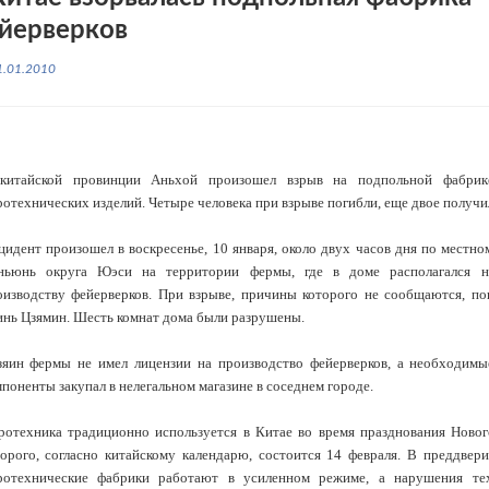
йерверков
1.01.2010
китайской провинции Аньхой произошел взрыв на подпольной фабрик
отехнических изделий. Четыре человека при взрыве погибли, еще двое получ
цидент произошел в воскресенье, 10 января, около двух часов дня по местно
ньюнь округа Юэси на территории фермы, где в доме располагался н
оизводству фейерверков. При взрыве, причины которого не сообщаются, по
инь Цзямин. Шесть комнат дома были разрушены.
зяин фермы не имел лицензии на производство фейерверков, а необходимы
поненты закупал в нелегальном магазине в соседнем городе.
ротехника традиционно используется в Китае во время празднования Новог
торого, согласно китайскому календарю, состоится 14 февраля. В преддвер
ротехнические фабрики работают в усиленном режиме, а нарушения тех