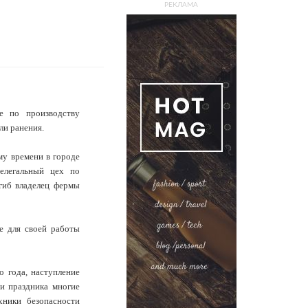
РЕКЛАМА
е по производству
или ранения.
му времени в городе
елегальный цех по
гиб владелец фермы
е для своей работы
о года, наступление
ии праздника многие
ники безопасности