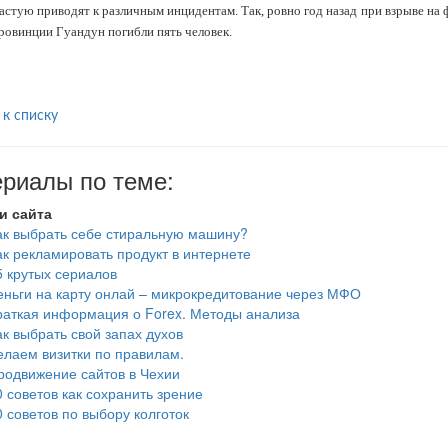
астую приводят к различным инцидентам. Так, ровно год назад при взрыве на
ровинции Гуандун погибли пять человек.
 к списку
риалы по теме:
и сайта
ак выбрать себе стиральную машину?
ак рекламировать продукт в интернете
5 крутых сериалов
еньги на карту онлай – микрокредитование через МФО
раткая информация о Forex. Методы анализа
ак выбрать свой запах духов
елаем визитки по правилам.
родвижение сайтов в Чехии
0 советов как сохранить зрение
0 советов по выбору колготок