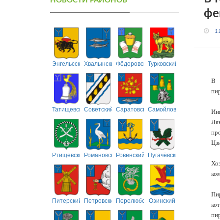
НОВОСТИ РАЙОНОВ
фе
1
Энгельсский
Хвалынский
Фёдоровский
Турковский
В 
пир
Татищевский
Советский
Саратовский
Самойловский
Ин
Ля
пр
Цз
Ртищевский
Романовский
Ровенский
Пугачёвский
Хо
ком
Пи
Питерский
Петровский
Перелюбский
Озинский
ко
пи