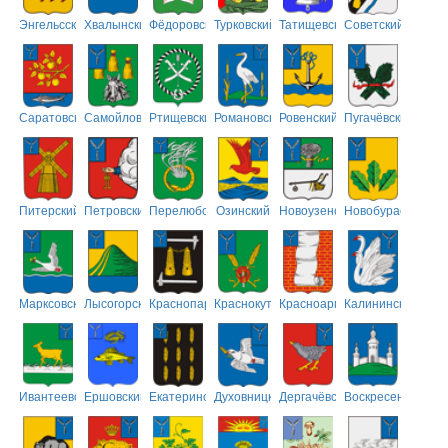
Энгельсский
Хвалынский
Фёдоровский
Турковский
Татищевский
Советский
Саратовский
Самойловский
Ртищевский
Романовский
Ровенский
Пугачёвский
Питерский
Петровский
Перелюбский
Озинский
Новоузенский
Новобурасский
Марксовский
Лысогорский
Краснопартизанский
Краснокутский
Красноармейский
Калининский
Ивантеевский
Ершовский
Екатериновский
Духовницкий
Дергачёвский
Воскресенский