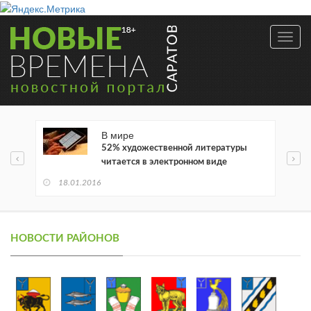
Toggl
navig
В мире
52% художественной литературы
читается в электронном виде
18.01.2016
НОВОСТИ РАЙОНОВ