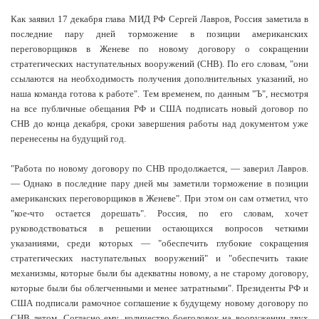
Как заявил 17 декабря глава МИД РФ Сергей Лавров, Россия заметила в
последние пару дней торможение в позиции американских
переговорщиков в Женеве по новому договору о сокращении
стратегических наступательных вооружений (СНВ). По его словам, "они
ссылаются на необходимость получения дополнительных указаний, но
наша команда готова к работе". Тем временем, по данным "Ъ", несмотря
на все публичные обещания РФ и США подписать новый договор по
СНВ до конца декабря, сроки завершения работы над документом уже
перенесены на будущий год.
"Работа по новому договору по СНВ продолжается, — заверил Лавров.
— Однако в последние пару дней мы заметили торможение в позиции
американских переговорщиков в Женеве". При этом он сам отметил, что
"кое-что остается дорешать". Россия, по его словам, хочет
руководствоваться в решении остающихся вопросов четкими
указаниями, среди которых — "обеспечить глубокие сокращения
стратегических наступательных вооружений" и "обеспечить такие
механизмы, которые были бы адекватны новому, а не старому договору,
которые были бы облегченными и менее затратными". Президенты РФ и
США подписали рамочное соглашение к будущему новому договору по
СНВ летом. Согласно ему, количество боеголовок на вооружении двух