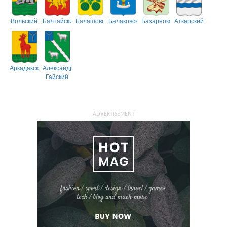
Вольский
Балтайский
Балашовский
Балаковский
Базарнокарабулакский
Аткарский
Аркадакский
Александрово-
Гайский
ADVERTISEMENT