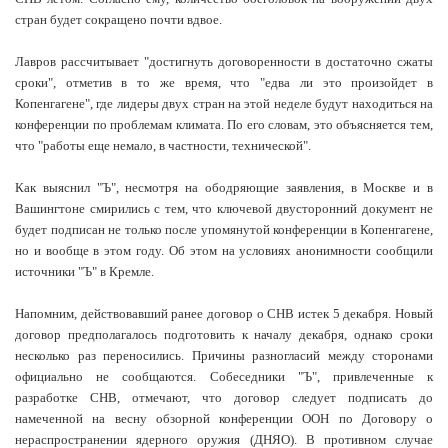
стран будет сокращено почти вдвое.
Лавров рассчитывает "достигнуть договоренности в достаточно сжаты
сроки", отметив в то же время, что "едва ли это произойдет в
Копенгагене", где лидеры двух стран на этой неделе будут находиться на
конференции по проблемам климата. По его словам, это объясняется тем,
что "работы еще немало, в частности, технической".
Как выяснил "Ъ", несмотря на ободряющие заявления, в Москве и в
Вашингтоне смирились с тем, что ключевой двусторонний документ не
будет подписан не только после упомянутой конференции в Копенгагене,
но и вообще в этом году. Об этом на условиях анонимности сообщили
источники "Ъ" в Кремле.
Напомним, действовавший ранее договор о СНВ истек 5 декабря. Новый
договор предполагалось подготовить к началу декабря, однако сроки
несколько раз переносились. Причины разногласий между сторонами
официально не сообщаются. Собеседники "Ъ", привлеченные к
разработке СНВ, отмечают, что договор следует подписать до
намеченной на весну обзорной конференции ООН по Договору о
нераспространении ядерного оружия (ДНЯО). В противном случае