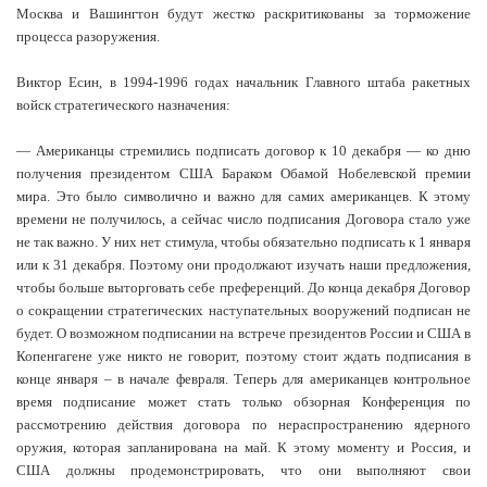
Москва и Вашингтон будут жестко раскритикованы за торможение
процесса разоружения.
Виктор Есин, в 1994-1996 годах начальник Главного штаба ракетных
войск стратегического назначения:
— Американцы стремились подписать договор к 10 декабря — ко дню
получения президентом США Бараком Обамой Нобелевской премии
мира. Это было символично и важно для самих американцев. К этому
времени не получилось, а сейчас число подписания Договора стало уже
не так важно. У них нет стимула, чтобы обязательно подписать к 1 января
или к 31 декабря. Поэтому они продолжают изучать наши предложения,
чтобы больше выторговать себе преференций. До конца декабря Договор
о сокращении стратегических наступательных вооружений подписан не
будет. О возможном подписании на встрече президентов России и США в
Копенгагене уже никто не говорит, поэтому стоит ждать подписания в
конце января – в начале февраля. Теперь для американцев контрольное
время подписание может стать только обзорная Конференция по
рассмотрению действия договора по нераспространению ядерного
оружия, которая запланирована на май. К этому моменту и Россия, и
США должны продемонстрировать, что они выполняют свои