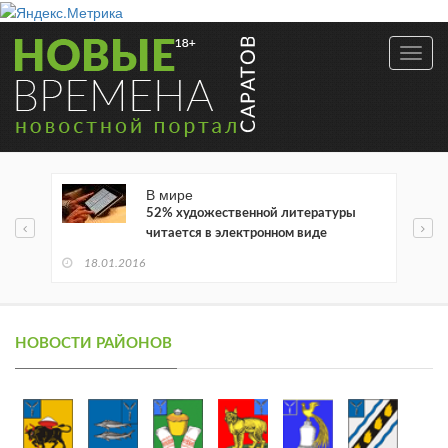
Toggl
navig
В мире
52% художественной литературы
читается в электронном виде
18.01.2016
НОВОСТИ РАЙОНОВ