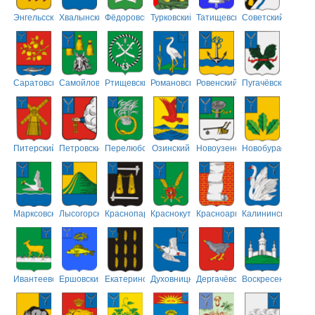
Энгельсский
Хвалынский
Фёдоровский
Турковский
Татищевский
Советский
Саратовский
Самойловский
Ртищевский
Романовский
Ровенский
Пугачёвский
Питерский
Петровский
Перелюбский
Озинский
Новоузенский
Новобурасский
Марксовский
Лысогорский
Краснопартизанский
Краснокутский
Красноармейский
Калининский
Ивантеевский
Ершовский
Екатериновский
Духовницкий
Дергачёвский
Воскресенский