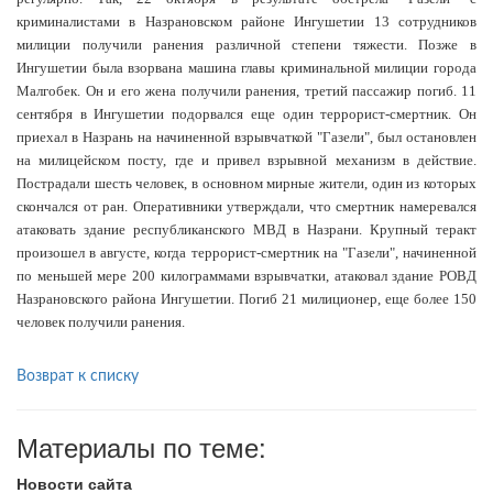
криминалистами в Назрановском районе Ингушетии 13 сотрудников
милиции получили ранения различной степени тяжести. Позже в
Ингушетии была взорвана машина главы криминальной милиции города
Малгобек. Он и его жена получили ранения, третий пассажир погиб. 11
сентября в Ингушетии подорвался еще один террорист-смертник. Он
приехал в Назрань на начиненной взрывчаткой "Газели", был остановлен
на милицейском посту, где и привел взрывной механизм в действие.
Пострадали шесть человек, в основном мирные жители, один из которых
скончался от ран. Оперативники утверждали, что смертник намеревался
атаковать здание республиканского МВД в Назрани. Крупный теракт
произошел в августе, когда террорист-смертник на "Газели", начиненной
по меньшей мере 200 килограммами взрывчатки, атаковал здание РОВД
Назрановского района Ингушетии. Погиб 21 милиционер, еще более 150
человек получили ранения.
Возврат к списку
Материалы по теме:
Новости сайта