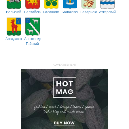
Вольский
Балтайский
Балашовский
Балаковский
Базарнокарабулакский
Аткарский
Аркадакский
Александрово-
Гайский
ADVERTISEMENT