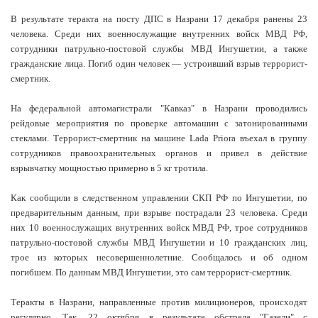
В результате теракта на посту ДПС в Назрани 17 декабря ранены 23
человека. Среди них военнослужащие внутренних войск МВД РФ,
сотрудники патрульно-постовой службы МВД Ингушетии, а также
гражданские лица. Погиб один человек — устроивший взрыв террорист-
смертник.
На федеральной автомагистрали "Кавказ" в Назрани проводились
рейдовые мероприятия по проверке автомашин с затонированными
стеклами. Террорист-смертник на машине Lada Priora въехал в группу
сотрудников правоохранительных органов и привел в действие
взрывчатку мощностью примерно в 5 кг тротила.
Как сообщили в следственном управлении СКП РФ по Ингушетии, по
предварительным данным, при взрыве пострадали 23 человека. Среди
них 10 военнослужащих внутренних войск МВД РФ, трое сотрудников
патрульно-постовой службы МВД Ингушетии и 10 гражданских лиц,
трое из которых несовершеннолетние. Сообщалось и об одном
погибшем. По данным МВД Ингушетии, это сам террорист-смертник.
Теракты в Назрани, направленные против милиционеров, происходят
регулярно. Так, 22 октября в результате обстрела "Газели" с