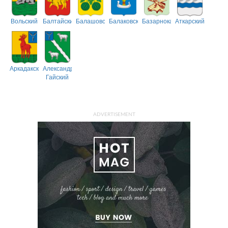
Вольский
Балтайский
Балашовский
Балаковский
Базарнокарабулакский
Аткарский
Аркадакский
Александрово-
Гайский
ADVERTISEMENT