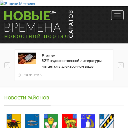
Toggl
navig
В мире
52% художественной литературы
читается в электронном виде
18.01.2016
НОВОСТИ РАЙОНОВ