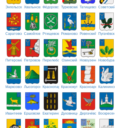
Энгельсский
Хвалынский
Фёдоровский
Турковский
Татищевский
Советский
Саратовский
Самойловский
Ртищевский
Романовский
Ровенский
Пугачёвский
Питерский
Петровский
Перелюбский
Озинский
Новоузенский
Новобурасский
Марксовский
Лысогорский
Краснопартизанский
Краснокутский
Красноармейский
Калининский
Ивантеевский
Ершовский
Екатериновский
Духовницкий
Дергачёвский
Воскресенский