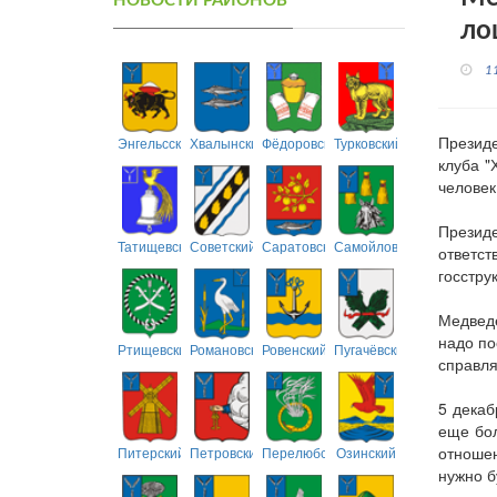
НОВОСТИ РАЙОНОВ
ло
1
Президе
Энгельсский
Хвалынский
Фёдоровский
Турковский
клуба "
человек
Презид
Татищевский
Советский
Саратовский
Самойловский
ответс
госстру
Медведе
надо по
Ртищевский
Романовский
Ровенский
Пугачёвский
справля
5 декаб
еще бол
отношен
Питерский
Петровский
Перелюбский
Озинский
нужно б