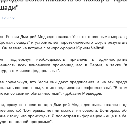
шади"
1.12.2009
нт России Дмитрий Медведев назвал "безответственными мерзавц
Хромая лошадь" и устроителей пиротехнического шоу, в результат
. Он заявил на встрече с генпрокурором Юрием Чайкой.
ент подчеркнул необходимость привлечь к администрати
твенности всех виновников произошедшего в Перми, а также "
ктур, в том числе федеральных".
в подчеркнул, что "если они дают предписания, а на эти пред
ставить вопрос о том, что их предписания неэффективны". "В это
ются со своими обязанностями", - добавил Медведев.
ря, сразу же после пожара Дмитрий Медведев высказывался в а
ее жестко: "Во-первых, нет ни мозгов, ни совести. Во-вторых, а
ие к тому, что происходит. Я посмотрел информацию - еще и в бе
удет по полной программе".