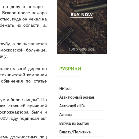
х по делу о пожаре -
. Вскоре после пожара
тью, куда он уехал на
ежать из области, а,
клубу, а лишь является
московской больнице.
ачу.
полнительный директор
РУБРИКИ
отехнической компании
 обвинения по статье
Hi-Tech
Авантюрный роман
ум и более лицам". По
ики, ставшей причиной
Автоклуб «НВ»
Госпожнадзора были и
Афиша
2003 году подписал акт
Взгляд из Балтая
Власть/Политика
семь должностных лиц