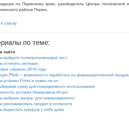
адзора по Пермскому краю, руководитель Центра технической и
енинского района Перми.
 к списку
риалы по теме:
и сайта
ак выбрать полипропиленовый лист
ак отличить экоткани
овые сериалы 2016 года
кции Pfizer – возможность заработать на фармацевтической продук
ак устроен Forex и нужен ли он
ыбираем сумку для повседневного использования
ичности: история Невировича Игоря
ак выбрать матрас для новорожденного
ак рекламировать продукт в интернете
ак вырастить кукурузу у себя дома