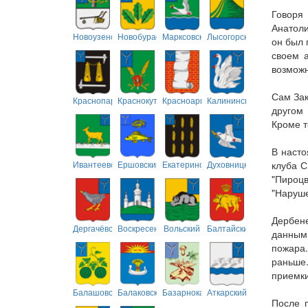
Говоря
Анатоли
Новоузенский
Новобурасский
Марксовский
Лысогорский
он был 
своем 
возможн
Сам Зак
Краснопартизанский
Краснокутский
Красноармейский
Калининский
другом
Кроме т
В насто
Ивантеевский
Ершовский
Екатериновский
Духовницкий
клуба С
"Пироц
"Наруше
Дербене
Дергачёвский
Воскресенский
Вольский
Балтайский
данным 
пожара
раньше.
приемки
Балашовский
Балаковский
Базарнокарабулакский
Аткарский
После 