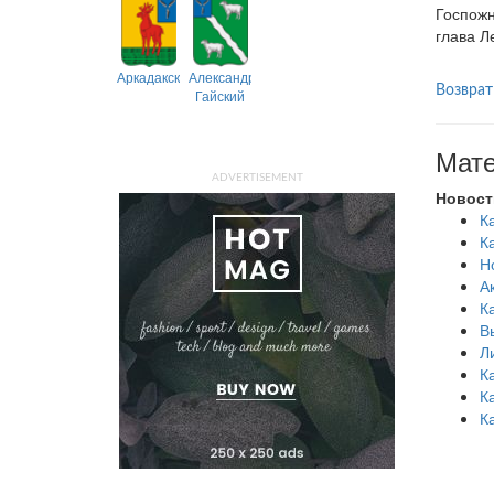
Госпожн
глава Л
Аркадакский
Александрово-
Возврат
Гайский
Мате
ADVERTISEMENT
Новост
К
К
Н
А
К
В
Л
К
К
К