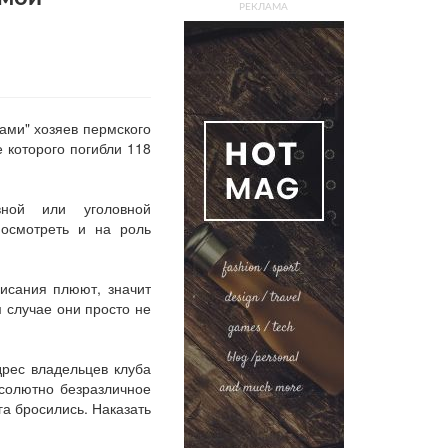
РЕКЛАМА
ами" хозяев пермского
е которого погибли 118
вной или уголовной
посмотреть и на роль
писания плюют, значит
м случае они просто не
дрес владельцев клуба
бсолютно безразличное
га бросились. Наказать