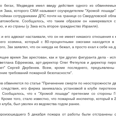
 о бегах, Медведев имел ввиду действия одного из обвиняемы
я Зака, которого СМИ называют соучредителем "Хромой лошади"
пойман сотрудниками ДПС почти на границе со Свердловской облас
автомобиле. Сообщалось, что таким образом он намеревался сб
о, и из страны (у Зака есть второе гражданство Израиля).
 и его адвокат настаивали, что он не имеет никакого отношения к 
 его хозяина, который с 80-процентными ожогами находится в 
ого, Зак заявлял, что он никуда не бежал, а просто ехал к себе на д
ящее время Зак арестован, как и три других фигуранта дела - ис
ветлана Ефремова, арт-директор Олег Феткулов и директор пир
вет" Сергей Дербенев. Всем, кроме последнего, предъявлены
ние требований пожарной безопасности".
в обвиняется по статье "Причинение смерти по неосторожности дв
следствия, его фирма занималась установкой в клубе пиротехн
. Сообщалось, что к "Хромой лошади" претензии со стороны 
 Кроме того, стало известно, что пожарный инспектор, который в 
 клуба, был уволен из ведомства годом ранее.
произошедшего 5 декабря пожара от работы были отстранены 